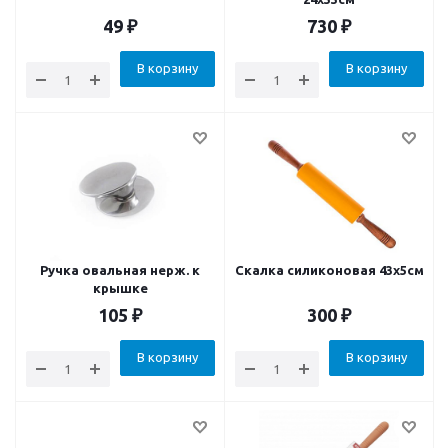
49
₽
730
₽
В корзину
В корзину
Ручка овальная нерж. к
Скалка силиконовая 43х5см
крышке
105
₽
300
₽
В корзину
В корзину