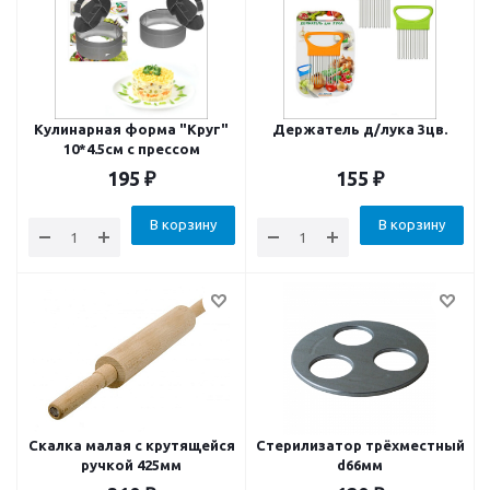
Кулинарная форма "Круг"
Держатель д/лука 3цв.
10*4.5см с прессом
195
₽
155
₽
В корзину
В корзину
Скалка малая с крутящейся
Стерилизатор трёхместный
ручкой 425мм
d66мм