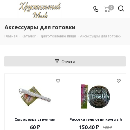
0
Аксессуары для готовки
Главная
-
Каталог
-
Приготовление пищи
-
Аксессуары для готовки
Фильтр
Сырорезка струнная
Рассекатель огня круглый
60
₽
150.40
₽
188
₽