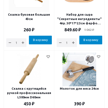
Скалка буковая большая
Набор для сыра
43cм
"Секретные ингредиенты"
4пр. 30*17*2.5см фарфор
бамбук
260
₽
849.60
₽
1 062
₽
В корзину
В корзину
Скалка с крутящейся
Молоток для мяса 24см
ручкой профессиональная
L500мм D60мм
450
₽
390
₽