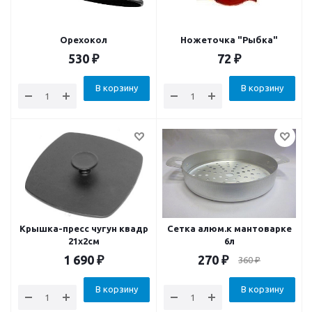
Орехокол
Ножеточка "Рыбка"
530
₽
72
₽
В корзину
В корзину
Крышка-пресс чугун квадр
Сетка алюм.к мантоварке
21х2см
6л
1 690
₽
270
₽
360
₽
В корзину
В корзину