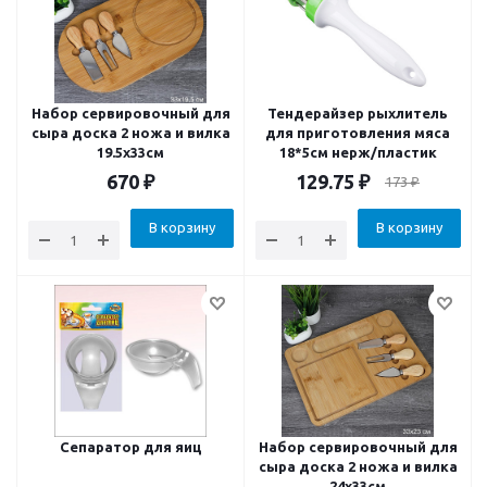
Набор сервировочный для
Тендерайзер рыхлитель
сыра доска 2 ножа и вилка
для приготовления мяса
19.5х33см
18*5см нерж/пластик
670
₽
129.75
₽
173
₽
В корзину
В корзину
Сепаратор для яиц
Набор сервировочный для
сыра доска 2 ножа и вилка
24х33см