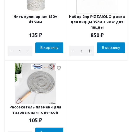
Нить кулинарная 150м
Набор 2пр PIZZAIOLO доска
d1.5мм
для пиццы 35см + нож для
пиццы
135
₽
850
₽
В корзину
В корзину
Рассекатель пламени для
газовых плит с ручкой
105
₽