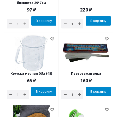
бисквита 29*7см
97
₽
220
₽
В корзину
В корзину
Кружка мерная 0.5л (48)
Пьезозажигалка
65
₽
160
₽
В корзину
В корзину