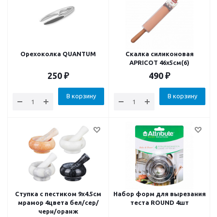
Орехоколка QUANTUM
Скалка силиконовая
APRICOT 46х5см(6)
250
₽
490
₽
В корзину
В корзину
Ступка с пестиком 9x4.5см
Набор форм для вырезания
мрамор 4цвета бел/сер/
теста ROUND 4шт
черн/оранж