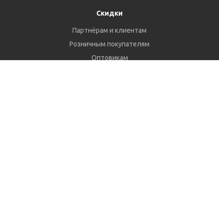
Скидки
Партнёрам и клиентам
Розничным покупателям
Оптовикам
Оставайтесь на связи
Наши контакты
+7 (4912) 28-44-00
info@posuda62.ru
г. Рязань, ул. Колхозная, д. 16