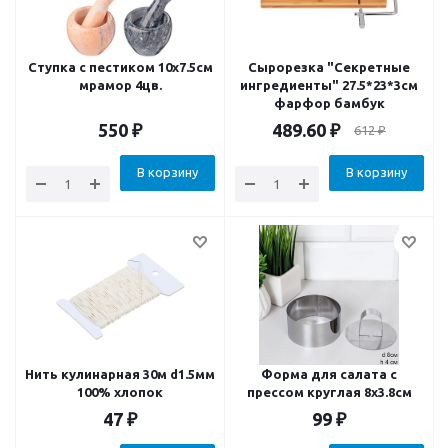
Ступка с пестиком 10x7.5см
Сырорезка "Секретные
мрамор 4цв.
ингредиенты" 27.5*23*3см
фарфор бамбук
550
₽
489.60
₽
612
₽
В корзину
В корзину
Нить кулинарная 30м d1.5мм
Форма для салата с
100% хлопок
прессом круглая 8х3.8см
47
₽
99
₽