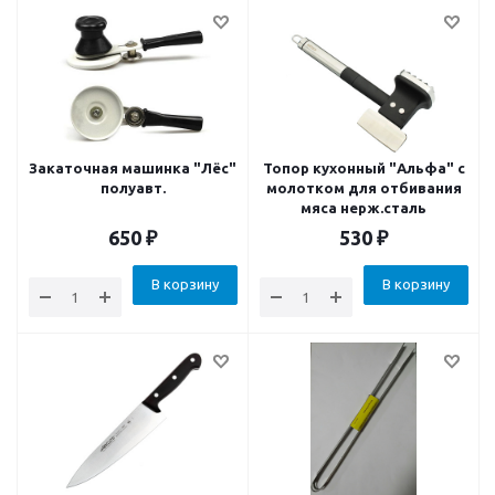
Закаточная машинка "Лёс"
Топор кухонный "Альфа" с
полуавт.
молотком для отбивания
мяса нерж.сталь
650
₽
530
₽
В корзину
В корзину