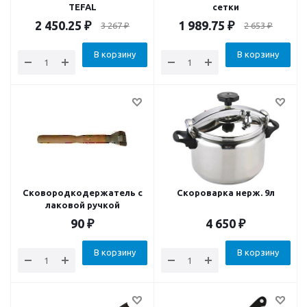
TEFAL
сетки
2 450.25
₽
1 989.75
₽
3 267
₽
2 653
₽
В корзину
В корзину
Сковородкодержатель с
Скороварка нерж. 9л
лаковой ручкой
90
₽
4 650
₽
В корзину
В корзину