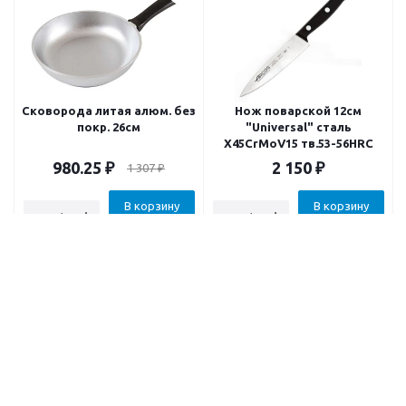
Сковорода литая алюм. без
Нож поварской 12см
покр. 26см
"Universal" сталь
X45CrMoV15 тв.53-56HRC
980.25
₽
2 150
₽
1 307
₽
В корзину
В корзину
Крышка стеклянная с
Кастрюля "Гурман-Профи"
силиконовым ободом 20см
4.5л 220/193мм h18/14см