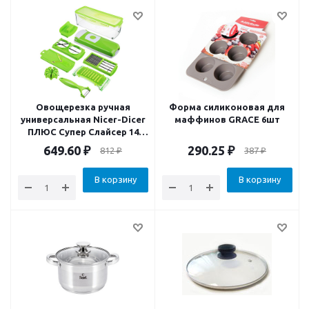
Овощерезка ручная
Форма силиконовая для
универсальная Nicer-Dicer
маффинов GRACE 6шт
ПЛЮС Супер Слайсер 14
предметов
649.60
₽
290.25
₽
812
₽
387
₽
В корзину
В корзину