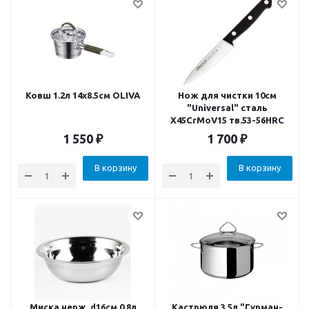
Ковш 1.2л 14x8.5см OLIVA
Нож для чистки 10см
"Universal" сталь
X45CrMoV15 тв.53-56HRC
1 550
₽
1 700
₽
В корзину
В корзину
Миска нерж. d16см 0.8л
Кастрюля 3.5л "Гурман-