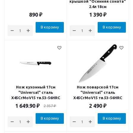
крышкой "Осенняя соната"
2.4л 18см
890
₽
1 390
₽
В корзину
В корзину
Нож кухонный 17см
Нож поварской 17см
"Universal" сталь
"Universal" сталь
X45CrMoV15 тв.53-56HRC
X45CrMoV15 тв.53-56HRC
1 649.90
₽
2 490
₽
2 357
₽
В корзину
В корзину