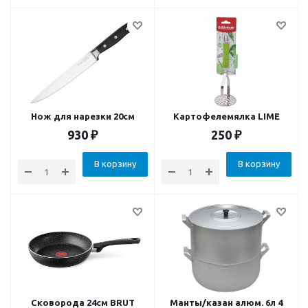
Нож для нарезки 20см
Картофелемялка LIME
930
₽
250
₽
В корзину
В корзину
Сковорода 24см BRUT
Манты/казан алюм. 6л 4