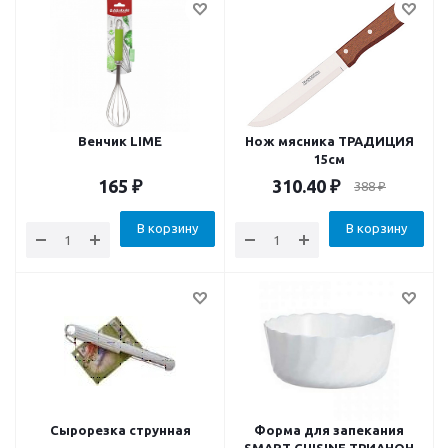
Венчик LIME
Нож мясника ТРАДИЦИЯ
15см
165
₽
310.40
₽
388
₽
В корзину
В корзину
Сырорезка струнная
Форма для запекания