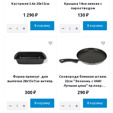
Кастрюля 3.6л 20х12см
Крышка 14см низкая с
пароотводом
1 290
₽
130
₽
В корзину
В корзину
Форма прямоуг. для
Сковорода блинная штапм.
выпечки 28x15x7см антипр.
22см "Экономь с VARI
Лучшая цена" пр.покр.
Scandia
300
₽
290
₽
В корзину
В корзину