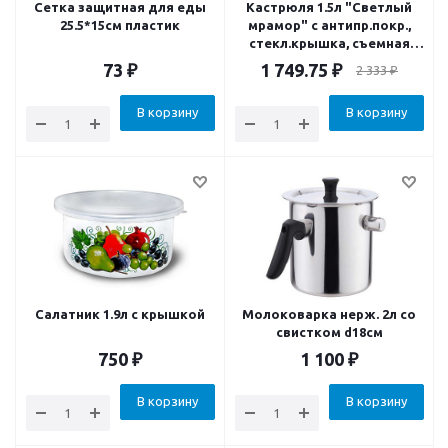
Сетка защитная для еды
Кастрюля 1.5л "Светлый
25.5*15см пластик
мрамор" с антипр.покр.,
стекл.крышка, съемная
ручка
73
₽
1 749.75
₽
2 333
₽
В корзину
В корзину
Салатник 1.9л с крышкой
Молоковарка нерж. 2л со
свистком d18см
750
₽
1 100
₽
В корзину
В корзину