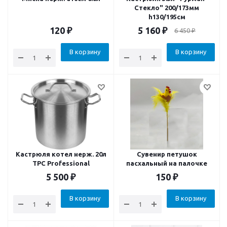
Стекло" 200/173мм
h130/195см
120
₽
5 160
₽
6 450
₽
В корзину
В корзину
Кастрюля котел нерж. 20л
Сувенир петушок
ТРС Professional
пасхальный на палочке
5 500
₽
150
₽
В корзину
В корзину