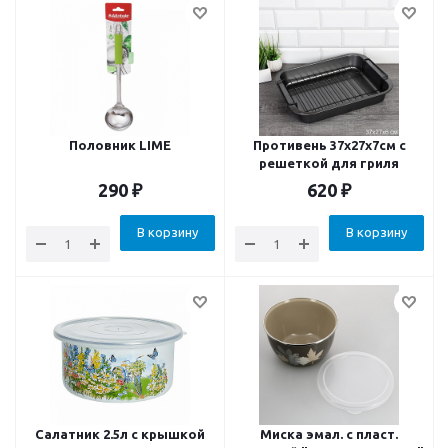
Половник LIME
Противень 37х27х7см с
решеткой для гриля
290
₽
620
₽
В корзину
В корзину
Салатник 2.5л с крышкой
Миска эмал. с пласт.