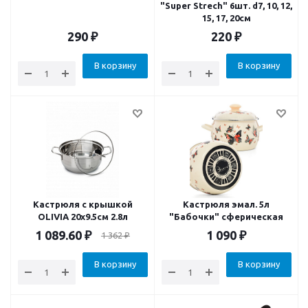
"Super Strech" 6шт. d7, 10, 12,
15, 17, 20см
290
₽
220
₽
В корзину
В корзину
Кастрюля с крышкой
Кастрюля эмал. 5л
OLIVIA 20х9.5см 2.8л
"Бабочки" сферическая
1 089.60
₽
1 090
₽
1 362
₽
В корзину
В корзину