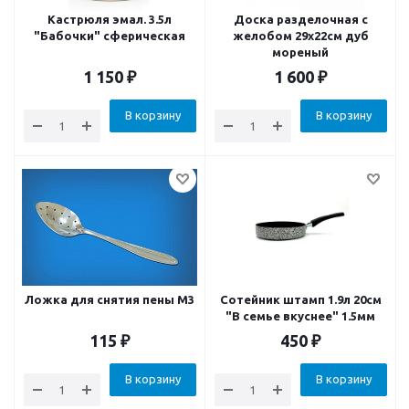
Кастрюля эмал. 3.5л
Доска разделочная c
"Бабочки" сферическая
желобом 29х22см дуб
мореный
1 150
₽
1 600
₽
В корзину
В корзину
Ложка для снятия пены М3
Сотейник штамп 1.9л 20см
"В семье вкуснее" 1.5мм
115
₽
450
₽
В корзину
В корзину