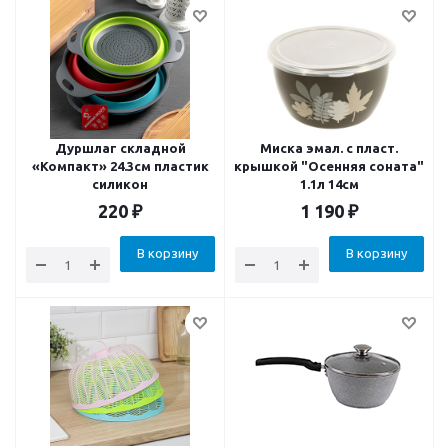
Дуршлаг складной
Миска эмал. с пласт.
«Компакт» 24.3см пластик
крышкой "Осенняя соната"
силикон
1.1л 14см
220
₽
1 190
₽
В корзину
В корзину