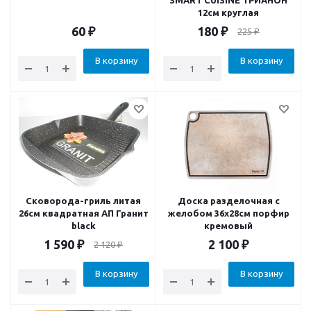
SMART CUISINE ТРИАНОН
12см круглая
60
₽
180
₽
225
₽
В корзину
В корзину
Сковорода-гриль литая
Доска разделочная c
26см квадратная АП Гранит
желобом 36х28см порфир
black
кремовый
1 590
₽
2 100
₽
2 120
₽
В корзину
В корзину