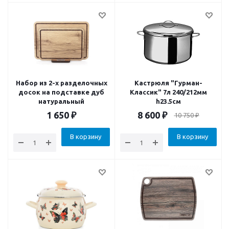
Набор из 2-х разделочных
Кастрюля "Гурман-
досок на подставке дуб
Классик" 7л 240/212мм
натуральный
h23.5см
1 650
₽
8 600
₽
10 750
₽
В корзину
В корзину