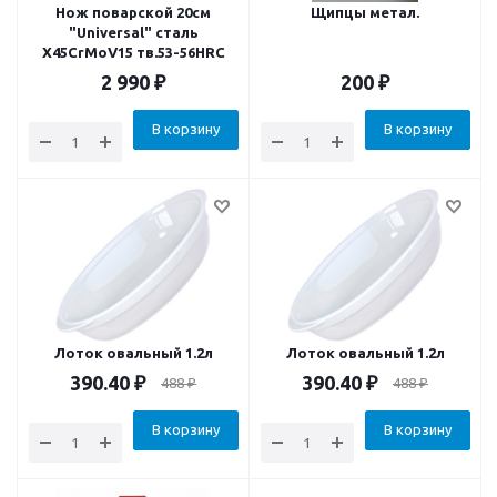
Нож поварской 20см
Щипцы метал.
"Universal" сталь
X45CrMoV15 тв.53-56HRC
2 990
₽
200
₽
В корзину
В корзину
Лоток овальный 1.2л
Лоток овальный 1.2л
390.40
₽
390.40
₽
488
₽
488
₽
В корзину
В корзину