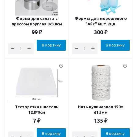
Форма для салата с
Формы для мороженого
прессом круглая 8х3.8см
"Айс" 6шт. 2цв.
99
₽
300
₽
В корзину
В корзину
Тесторезка шпатель
Нить кулинарная 150м
12.8*9см
d1.5мм
7
₽
135
₽
В корзину
В корзину