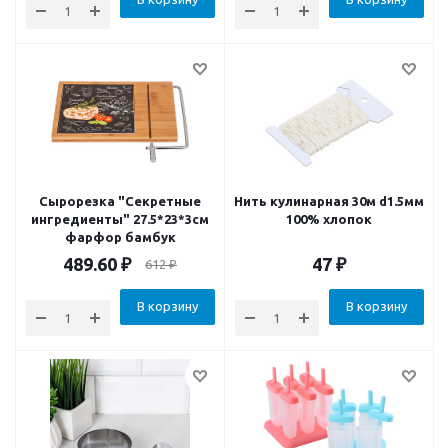
Сырорезка "Секретные
Нить кулинарная 30м d1.5мм
ингредиенты" 27.5*23*3см
100% хлопок
фарфор бамбук
489.60
₽
47
₽
612
₽
В корзину
В корзину