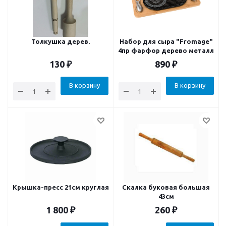
Толкушка дерев.
Набор для сыра "Fromage"
4пр фарфор дерево металл
130
₽
890
₽
В корзину
В корзину
Крышка-пресс 21см круглая
Скалка буковая большая
43cм
1 800
₽
260
₽