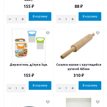
155
₽
88
₽
В корзину
В корзину
Держатель д/лука 3цв.
Скалка малая с крутящейся
ручкой 425мм
155
₽
310
₽
В корзину
В корзину