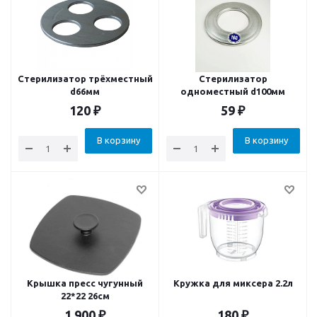
Стерилизатор трёхместный
Стерилизатор
d66мм
одноместный d100мм
120
₽
59
₽
В корзину
В корзину
Крышка пресс чугунный
Кружка для миксера 2.2л
22*22 26см
1 900
₽
180
₽