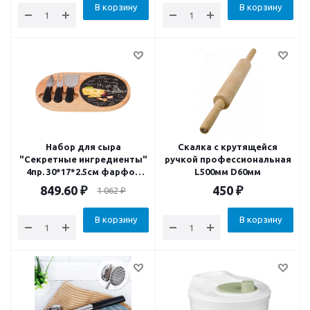
В корзину
В корзину
Набор для сыра
Скалка с крутящейся
"Секретные ингредиенты"
ручкой профессиональная
4пр. 30*17*2.5см фарфор
L500мм D60мм
бамбук
849.60
₽
450
₽
1 062
₽
В корзину
В корзину