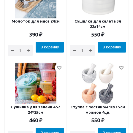
Молоток для мяса 24см
Сушилка для салата 3л
22х14см
390
₽
550
₽
В корзину
В корзину
Сушилка для зелени 4.5л
Ступка с пестиком 10x7.5см
24*25см
мрамор 4цв.
460
₽
550
₽
В корзину
В корзину