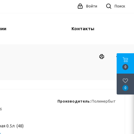
Войти
Поиск
нии
Контакты
0
0
Производитель:
Полимербыт
6
ая 0.5л (48)