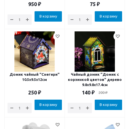
950
₽
75
₽
В корзину
В корзину
Домик чайный "Снегири"
Чайный домик "Домик с
10.5х9.5х12см
корзинкой цветов" дерево
9.8x9.8x17.4см
250
₽
140
₽
200
₽
В корзину
В корзину