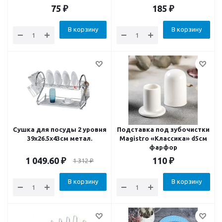
75
₽
185
₽
В корзину
В корзину
Сушка для посуды 2 уровня
Подставка под зубочистки
39x26.5x43см метал.
Magistro «Классика» d5см
фарфор
1 049.60
₽
110
₽
1 312
₽
В корзину
В корзину