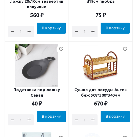
ложку 20х10см травертин
d19см пробка
капучино
560
₽
75
₽
В корзину
В корзину
Подставка под ложку
Сушка для посуды Антик
Серая
беж 508*300*340мм
40
₽
670
₽
В корзину
В корзину