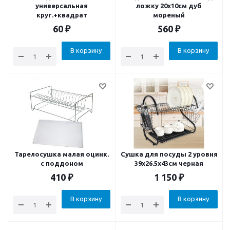
универсальная
ложку 20х10см дуб
круг.+квадрат
мореный
60
₽
560
₽
В корзину
В корзину
Тарелосушка малая оцинк.
Сушка для посуды 2 уровня
с поддоном
39x26.5x43см черная
410
₽
1 150
₽
В корзину
В корзину