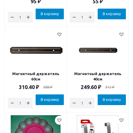
95
₽
55
₽
В корзину
В корзину
Магнитный держатель
Магнитный держатель
60см
40см
310.40
₽
249.60
₽
388
₽
312
₽
В корзину
В корзину