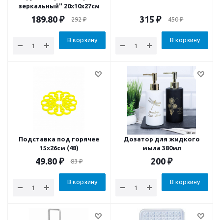
зеркальный" 20х10х27см
189.80
₽
315
₽
292
₽
450
₽
В корзину
В корзину
Подставка под горячее
Дозатор для жидкого
15х26см (48)
мыла 380мл
49.80
₽
200
₽
83
₽
В корзину
В корзину