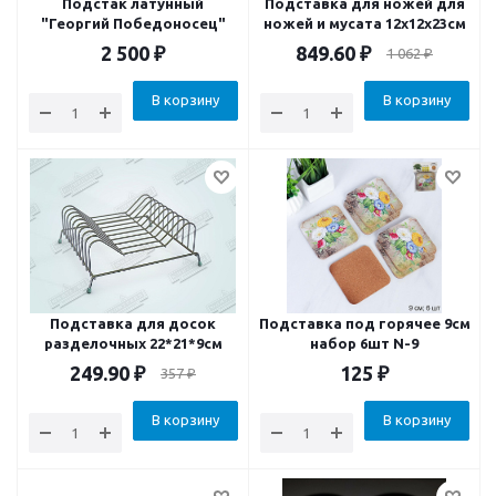
Подстак латунный
Подставка для ножей для
"Георгий Победоносец"
ножей и мусата 12x12x23см
2 500
₽
849.60
₽
1 062
₽
В корзину
В корзину
Подставка для досок
Подставка под горячее 9см
разделочных 22*21*9см
набор 6шт N-9
249.90
₽
125
₽
357
₽
В корзину
В корзину