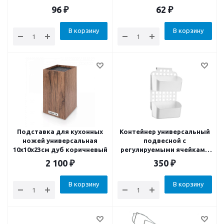
96
₽
62
₽
В корзину
В корзину
Подставка для кухонных
Контейнер универсальный
ножей универсальная
подвесной с
10х10х23см дуб коричневый
регулируемыми ячейками
28*17.5*45см
2 100
₽
350
₽
В корзину
В корзину