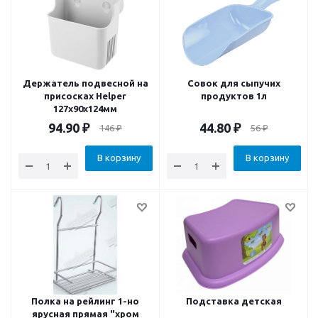
Держатель подвесной на
Совок для сыпучих
присоскаx Helper
продуктов 1л
127x90x124мм
94.90
₽
44.80
₽
146
₽
56
₽
В корзину
В корзину
Полка на рейлинг 1-но
Подставка детская
ярусная прямая "хром