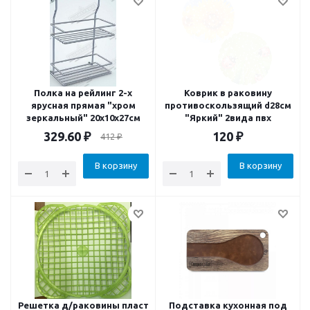
Полка на рейлинг 2-х
Коврик в раковину
ярусная прямая "хром
противоскользящий d28см
зеркальный" 20х10х27см
"Яркий" 2вида пвх
329.60
₽
120
₽
412
₽
В корзину
В корзину
Решетка д/раковины пласт
Подставка кухонная под