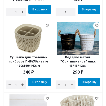
В корзину
В корзину
Сушилка для столовых
Ведерко метал.
приборов ПИРУЛА латте
"Оригинальное" микс
170x160x140мм
13*13*12см
340
₽
290
₽
В корзину
В корзину