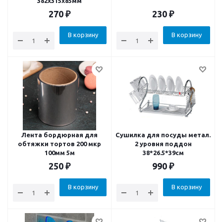
382x315x85мм
270
₽
230
₽
В корзину
В корзину
Лента бордюрная для
Сушилка для посуды метал.
обтяжки тортов 200 мкр
2 уровня поддон
100мм 5м
38*26.5*39см
250
₽
990
₽
В корзину
В корзину