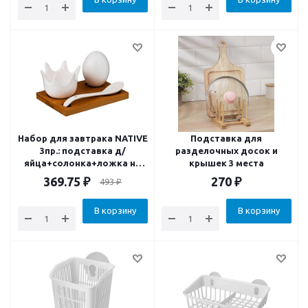
Набор для завтрака NATIVE
Подставка для
3пр.: подставка д/
разделочных досок и
яйца+солонка+ложка на
крышек 3 места
подставке 11.5*8см
369.75
₽
270
₽
493
₽
В корзину
В корзину