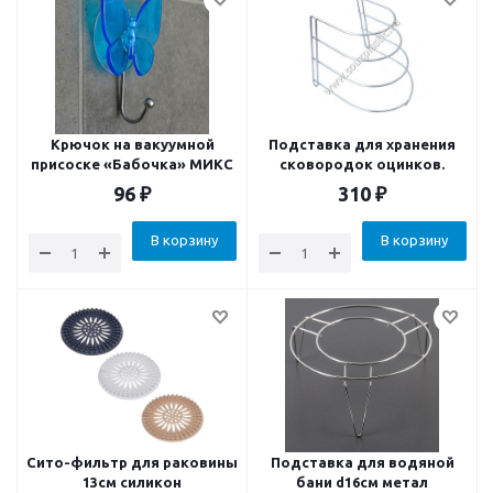
Крючок на вакуумной
Подставка для хранения
присоске «Бабочка» МИКС
сковородок оцинков.
96
₽
310
₽
В корзину
В корзину
Сито-фильтр для раковины
Подставка для водяной
13см силикон
бани d16см метал