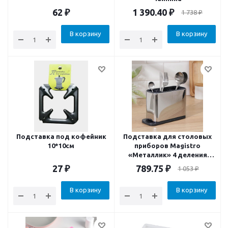
62
₽
1 390.40
₽
1 738
₽
В корзину
В корзину
Подставка под кофейник
Подставка для столовых
10*10см
приборов Magistro
«Металлик» 4 деления
18*8.6*13см
27
₽
789.75
₽
1 053
₽
В корзину
В корзину