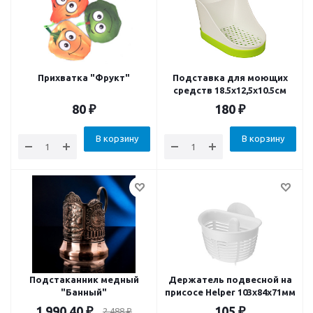
Прихватка "Фрукт"
Подставка для моющих
средств 18.5х12,5х10.5см
80
₽
180
₽
В корзину
В корзину
Подстаканник медный
Держатель подвесной на
"Банный"
присосе Helper 103x84x71мм
1 990.40
₽
105
₽
2 488
₽