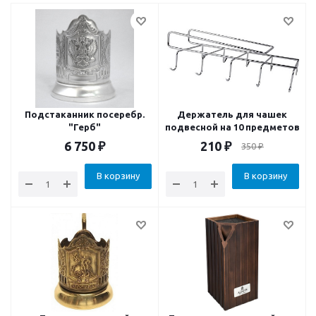
Подстаканник посеребр.
Держатель для чашек
"Герб"
подвесной на 10 предметов
6 750
₽
210
₽
350
₽
В корзину
В корзину