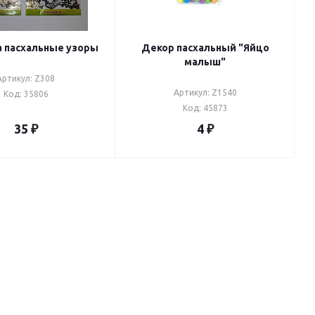
 пасхальные узоры
Декор пасхальный "Яйцо
малыш"
Артикул: Z308
Артикул: Z1540
Код: 35806
Код: 45873
35
₽
4
₽