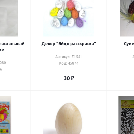
пасхальный
Декор "Яйцо расскраска"
Суве
ке
Артикул: Z1541
2080
Код: 45874
76
30
₽