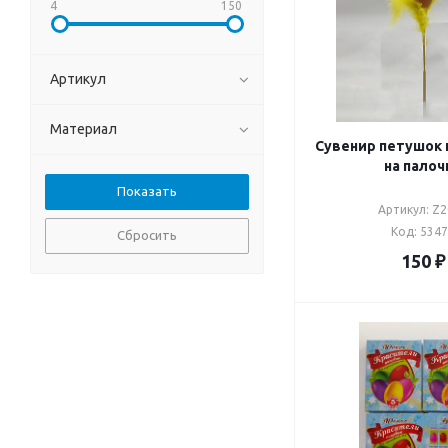
4
150
Артикул
Материал
Сувенир петушок 
на палоч
Артикул: Z
Код: 534
Сбросить
150
₽