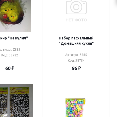
нир "На кулич"
Набор пасхальный
"Домашняя кухня"
Артикул: Z883
Артикул: Z885
Код: 38782
Код: 38784
60
₽
96
₽