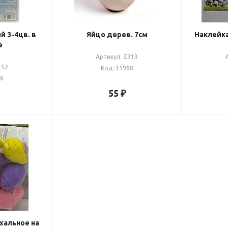
й 3-4цв. в
Яйцо дерев. 7см
Наклейка
е
Артикул: Z313
352
Код: 35968
66
55
₽
хальное на