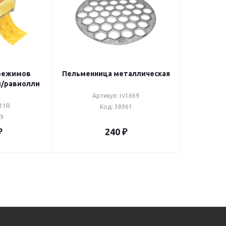
Пельменница металлическая
ьмени/равиолли
Артикул: rv1669
111R
Код: 38961
59
₽
240
₽