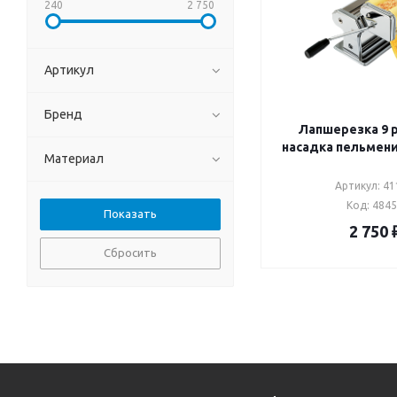
240
2 750
Артикул
Бренд
Лапшерезка 9 режимов
насадка пел
Материал
Артикул: 4
Код: 484
2 750
Сбросить