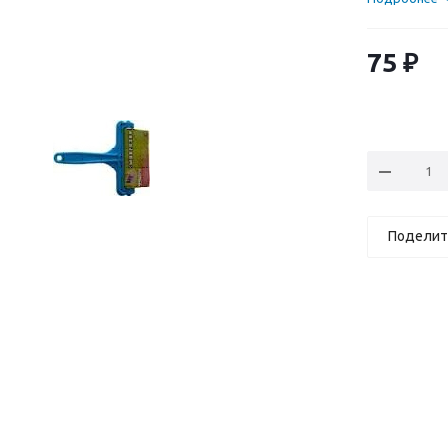
75
₽
Поделит