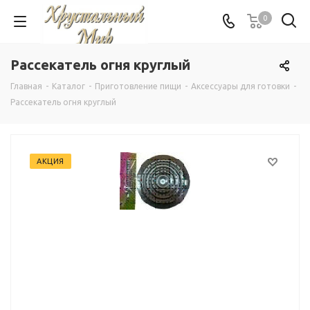
0
Рассекатель огня круглый
Главная
-
Каталог
-
Приготовление пищи
-
Аксессуары для готовки
-
Рассекатель огня круглый
АКЦИЯ