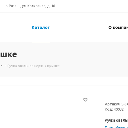
г. Рязань, ул. Колхозная, д. 16
Каталог
О компа
ышке
-
Ручка овальная нерж. к крышке
Артикул:
SK-
Код:
40032
Ручка оваль
Подробнее