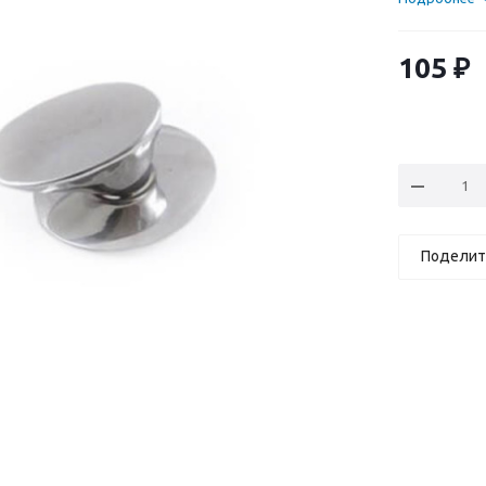
105
₽
Поделит