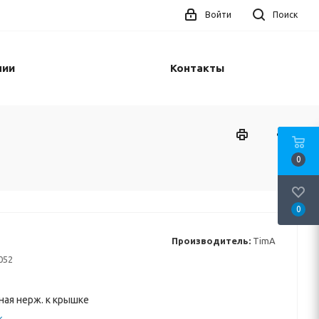
Войти
Поиск
нии
Контакты
0
0
Производитель:
TimA
052
ная нерж. к крышке