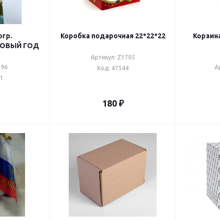
огр.
Коробка подарочная 22*22*22
Корзина
м*23см*10см НОВЫЙ ГОД
Артикул: Z1705
196
А
Код: 47544
61
180
₽