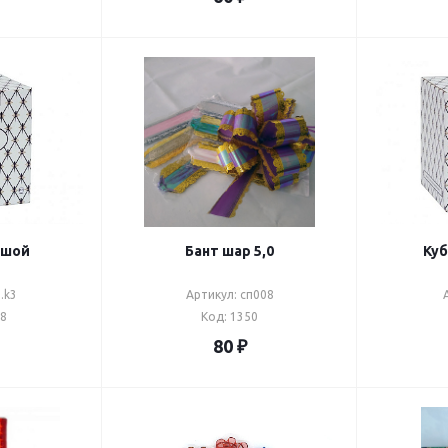
ьшой
Бант шар 5,0
Куб
.k3
Артикул: сп008
78
Код: 1350
80
₽