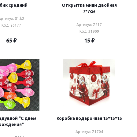
бик средний
Открытка мини двойная
7*7см
Артикул: 81.k2
Артикул: Z217
Код: 26177
Код: 31909
65
₽
15
₽
адувной "С днем
Коробка подарочная 15*15*15
рождения"
Артикул: Z1704