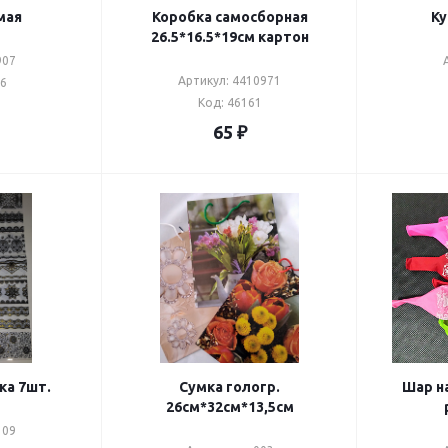
мая
Коробка самосборная
Ку
26.5*16.5*19см картон
907
Артикул: 4410971
56
Код: 46161
65
₽
ка 7шт.
Сумка гологр.
Шар н
26см*32см*13,5см
309