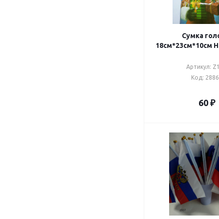
Сумка гол
18с
Артикул: Z
Код: 288
60
₽