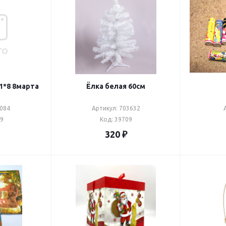
Открытка мини 11*8 8марта
Ёлка белая 60см
1084
Артикул: 703632
59
Код: 39709
320
₽