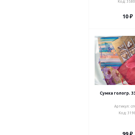
Код: 358
10
₽
Сумка гологр. 3
Артикул: сп
Код: 319
99
₽