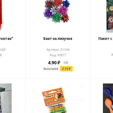
Фонтан"
Бант на липучке
Пакет с
64/0
Артикул: Z1544
А
08
Код: 45877
4.90
₽
7
₽
Экономия
2.10
₽