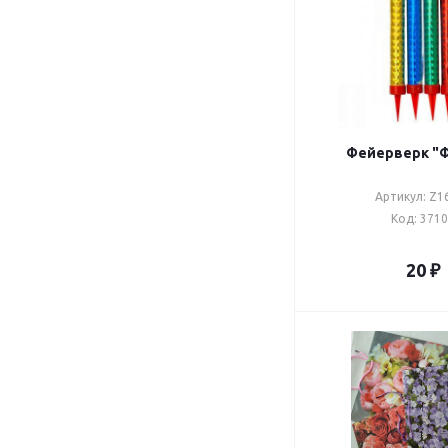
Фейерверк "
Артикул: Z1
Код: 371
20
₽