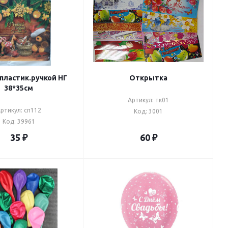
 пластик.ручкой НГ
Открытка
38*35см
Артикул: тк01
ртикул: сп112
Код: 3001
Код: 39961
35
₽
60
₽