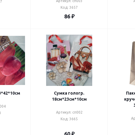
Артикул: сп003
07
Код: 3657
86
₽
3*42*10см
Сумка гологр.
Пак
18см*23см*10см
круч
004
Артикул: сп002
8
Ар
Код: 3665
60
₽