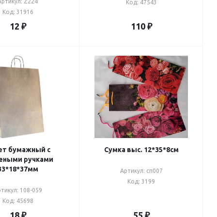
Артикул: Z224
Код: 47543
Код: 31916
12
₽
110
₽
ет бумажный с
Сумка выс. 12*35*8см
еными ручками
33*18*37мм
Артикул: сп007
Код: 3199
тикул: 108-059
Код: 45698
18
₽
55
₽