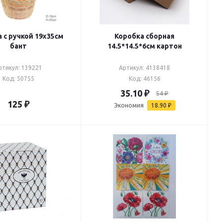
 с ручкой 19х35см
Коробка сборная
бант
14.5*14.5*6см картон
ртикул: 139221
Артикул: 4138418
Код: 50755
Код: 46156
35.10
₽
54
₽
125
₽
Экономия
18.90
₽