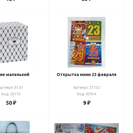
ик маленький
Открытка мини 23 февраля
Артикул: 81.k1
Артикул: Z1332
Код: 26176
Код: 43934
50
₽
9
₽