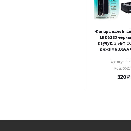
Фонарь налобный
LED5383 черный лента
каучук. 3.5Вт 
режима 3XAAA
Артикул: 15
Код: 562
320
₽