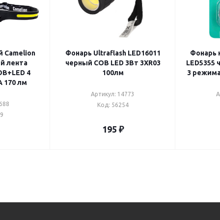
 Camelion
Фонарь Ultraflash LED16011
Фонарь 
черный COB LED 3Вт 3XR03
LED5355 черный 1Вт COB LED
COB+LED 4
100лм
 170 лм
Артикул: 14773
А
688
Код: 56254
39
195
₽