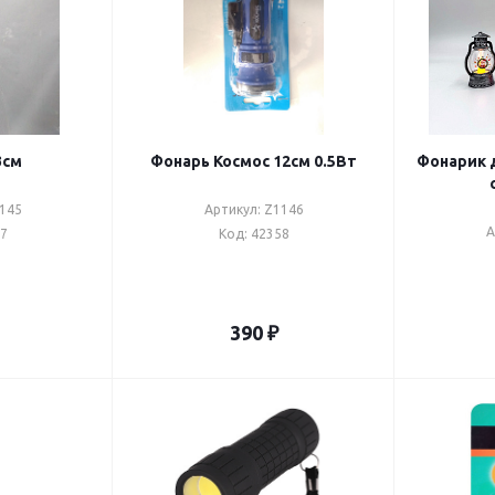
3см
Фонарь Космос 12см 0.5Вт
Фонарик 
1145
Артикул: Z1146
А
57
Код: 42358
390
₽