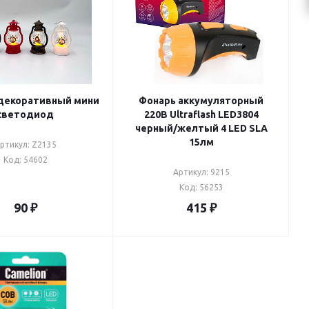
декоративный мини
Фонарь аккумуляторный
светодиод
220В Ultraflash LED3804
черный/желтый 4 LED SLA
15лм
ртикул: Z2135
Код: 54602
Артикул: 9215
Код: 56253
90
₽
415
₽