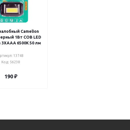
налобный Camelion
3 режима 3XAAA 6500К 50 лм
ртикул: 13748
Код: 56238
190
₽