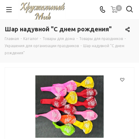
0
Шар надувной "С днем рождения"
Главная
-
Каталог
-
Товары для дома
-
Товары для праздников
-
Украшения для организации праздников
-
Шар надувной "С днем
рождения"