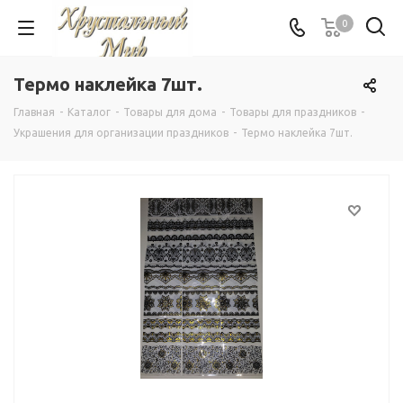
0
Термо наклейка 7шт.
Главная
-
Каталог
-
Товары для дома
-
Товары для праздников
-
Украшения для организации праздников
-
Термо наклейка 7шт.