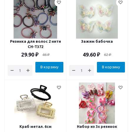
Резинка для волос 2 нити
Зажим бабочка
CH-T372
29.90
₽
49.60
₽
46
₽
62
₽
В корзину
В корзину
Краб метал. 6см
Набор из 3х резинок