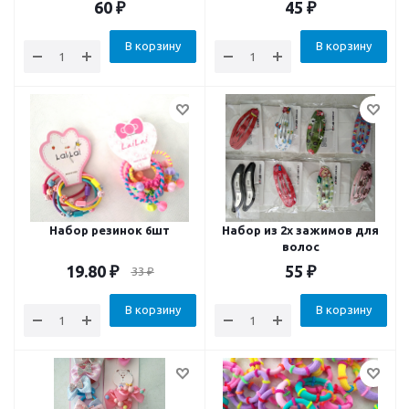
60
₽
45
₽
В корзину
В корзину
Набор резинок 6шт
Набор из 2х зажимов для
волос
19.80
₽
55
₽
33
₽
В корзину
В корзину