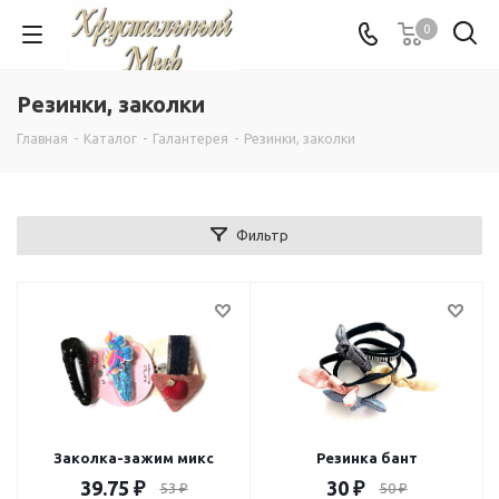
0
Резинки, заколки
Главная
-
Каталог
-
Галантерея
-
Резинки, заколки
Фильтр
Заколка-зажим микс
Резинка бант
39.75
₽
30
₽
53
₽
50
₽