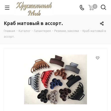
0
Краб матовый в ассорт.
Главная
-
Каталог
-
Галантерея
-
Резинки, заколки
-
Краб матовый в
ассорт.