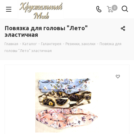
0
Повязка для головы "Лето"
эластичная
Главная
-
Каталог
-
Галантерея
-
Резинки, заколки
-
Повязка для
головы "Лето" эластичная