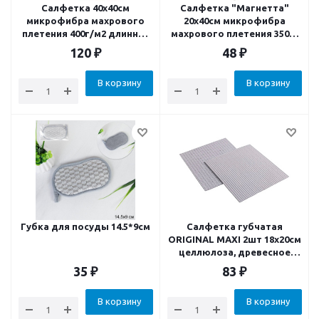
Салфетка 40х40см
Салфетка "Магнетта"
микрофибра махрового
20х40см микрофибра
плетения 400г/м2 длинно-
махрового плетения 350г/
короткий ворс
м2
120
₽
48
₽
В корзину
В корзину
Губка для посуды 14.5*9см
Салфетка губчатая
ORIGINAL MAXI 2шт 18x20см
целлюлоза, древесное
волокно, хлопок
35
₽
83
₽
В корзину
В корзину