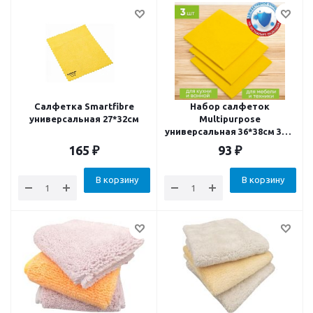
Салфетка Smartfibre
Набор салфеток
универсальная 27*32см
Multipurpose
универсальная 36*38см 3шт
(24)
165
₽
93
₽
В корзину
В корзину