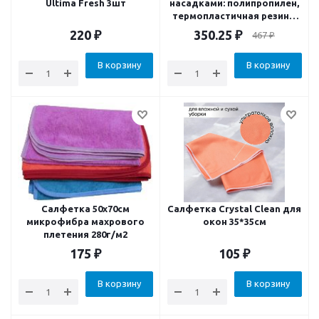
Ultima Fresh 3шт
насадками: полипропилен,
термопластичная резина,
поролон, нейлон
220
₽
350.25
₽
467
₽
В корзину
В корзину
Салфетка 50х70см
Салфетка Crystal Clean для
микрофибра махрового
окон 35*35см
плетения 280г/м2
175
₽
105
₽
В корзину
В корзину