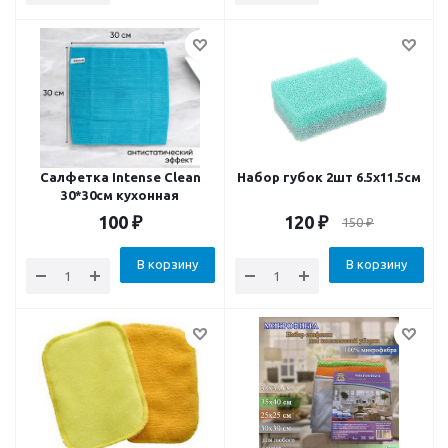
Салфетка Intense Clean
Набор губок 2шт 6.5х11.5см
30*30см кухонная
100
₽
120
₽
150
₽
В корзину
В корзину