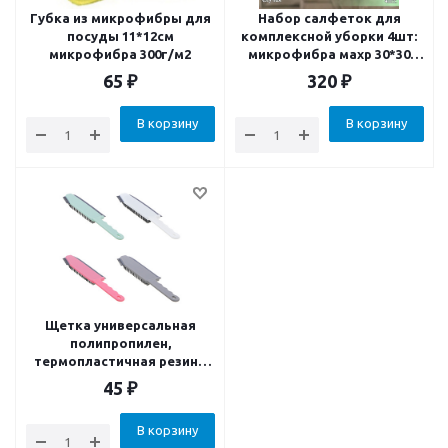
Губка из микрофибры для
Набор салфеток для
посуды 11*12см
комплексной уборки 4шт:
микрофибра 300г/м2
микрофибра махр 30*30
гладкая 35*40 длин-
65
₽
320
₽
короткий 30*30 скрабер
25*25
В корзину
В корзину
Щетка универсальная
полипропилен,
термопластичная резина
25х5см 4 цвета
45
₽
В корзину