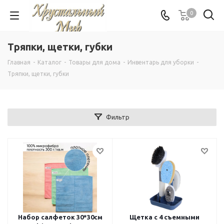
0
Тряпки, щетки, губки
Главная
-
Каталог
-
Товары для дома
-
Инвентарь для уборки
-
Тряпки, щетки, губки
Фильтр
Набор салфеток 30*30см
Щетка с 4 съемными