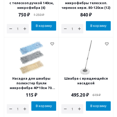
с телескоп.ручкой 140см,
микрофибры телескоп.
микрофибра (6)
черенок нерж. 80-120см (12)
750
₽
840
₽
1 250
₽
В корзину
В корзину
Насадка для швабры
Швабра с вращающейся
полиэстер букли
насадкой
микрофибра 40*10см 70г
(12)
115
₽
495.20
₽
619
₽
В корзину
В корзину