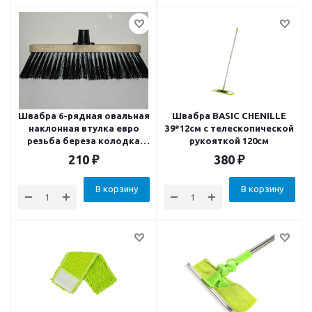
Швабра 6-рядная овальная
Швабра BASIC CHENILLE
наклонная втулка евро
39*12см с телескопической
резьба береза колодка
рукояткой 120см
280х50х18 ворс средняя
210
₽
380
₽
75мм 135 пучков 9с10-30
В корзину
В корзину