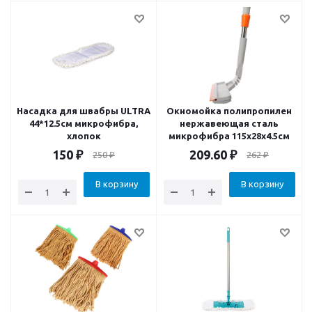
Насадка для швабры ULTRA
Окномойка полипропилен
44*12.5см микрофибра,
нержавеющая сталь
хлопок
микрофибра 115х28х4.5см
150
₽
209.60
₽
250
₽
262
₽
В корзину
В корзину