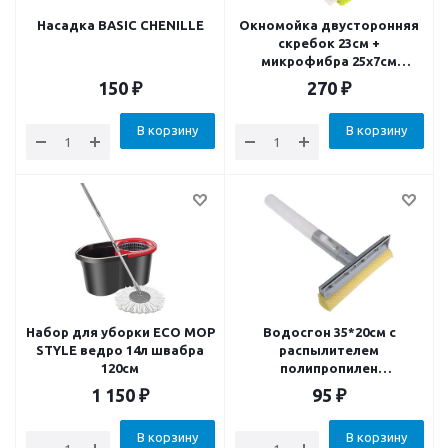
Насадка BASIC CHENILLE
Окномойка двусторонняя
скребок 23см +
микрофибра 25х7см
телескопический черенок
150
₽
270
₽
нержавеющая сталь 105см
В корзину
В корзину
Набор для уборки ECO MOP
Водосгон 35*20см с
STYLE ведро 14л швабра
распылителем
120см
полипропилен
термопластичная резина
1 150
₽
95
₽
В корзину
В корзину