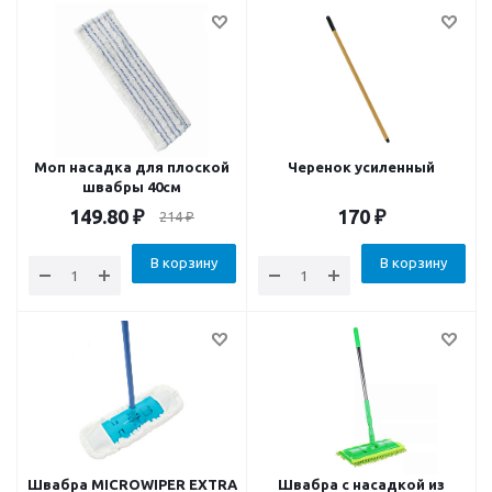
Моп насадка для плоской
Черенок усиленный
швабры 40см
149.80
₽
170
₽
214
₽
В корзину
В корзину
Швабра MICROWIPER EXTRA
Швабра с насадкой из