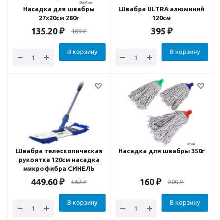
Насадка для швабры
Швабра ULTRA алюминий
27x20см 280г
120см
135.20
₽
395
₽
169
₽
В корзину
В корзину
Швабра телескопическая
Насадка для швабры 350г
рукоятка 120см насадка
микрофибра СИНЕЛЬ
449.60
₽
160
₽
562
₽
200
₽
В корзину
В корзину