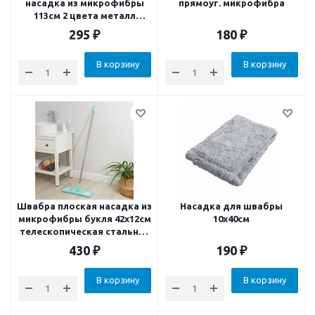
насадка из микрофибры
прямоуг. микрофибра
113см 2 цвета металл
пластик
295
₽
180
₽
В корзину
В корзину
Швабра плоская насадка из
Насадка для швабры
микрофибры букля 42х12см
10х40см
телескопическая стальная
ручка 80-117см
430
₽
190
₽
В корзину
В корзину