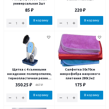
универсальная 2шт
85
₽
220
₽
В корзину
В корзину
Щетка с 4 съемными
Салфетка 50х70см
насадками: полипропилен,
микрофибра махрового
термопластичная резина,
плетения 280г/м2
поролон, нейлон
350.25
₽
175
₽
467
₽
В корзину
В корзину