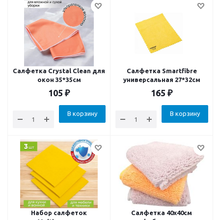
Салфетка Crystal Clean для
Салфетка Smartfibre
окон 35*35см
универсальная 27*32см
105
₽
165
₽
В корзину
В корзину
Набор салфеток
Салфетка 40х40см