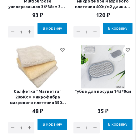
Multipurpose
микрофибра махрового
универсальная 36*38см 3шт
плетения 400г/м2 длинно-
(24)
короткий ворс
93
₽
120
₽
В корзину
В корзину
Салфетка "Магнетта"
Губка для посуды 14.5*9см
20х40см микрофибра
махрового плетения 350г/
м2
48
₽
35
₽
В корзину
В корзину