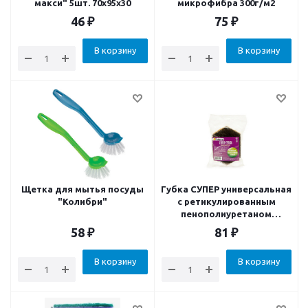
макси" 5шт. 70х95х30
микрофибра 300г/м2
46
₽
75
₽
В корзину
В корзину
Щетка для мытья посуды
Губка СУПЕР универсальная
"Колибри"
с ретикулированным
пенополиуретаном
12х8х3.5см
58
₽
81
₽
В корзину
В корзину