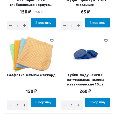
микрофибры со
посуды "Премиум" 10шт.
сгибающимся корпусом
9x6.5x2.5см
58см 2 цвета
150
₽
65
₽
200
₽
В корзину
В корзину
Салфетка 40х60см жаккард
Губки-подушечки с
натуральным мылом
металлические 10шт
150
₽
260
₽
В корзину
В корзину