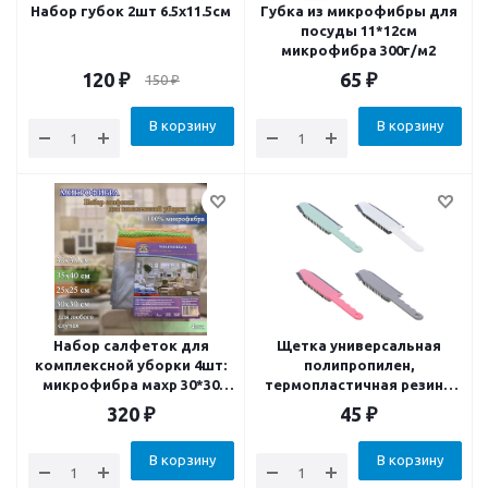
Набор губок 2шт 6.5х11.5см
Губка из микрофибры для
посуды 11*12см
микрофибра 300г/м2
120
₽
65
₽
150
₽
В корзину
В корзину
Набор салфеток для
Щетка универсальная
комплексной уборки 4шт:
полипропилен,
микрофибра махр 30*30
термопластичная резина
гладкая 35*40 длин-
25х5см 4 цвета
320
₽
45
₽
короткий 30*30 скрабер
25*25
В корзину
В корзину