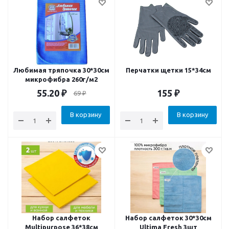
Любимая тряпочка 30*30см
Перчатки щетки 15*34см
микрофибра 260г/м2
55.20
₽
155
₽
69
₽
В корзину
В корзину
Набор салфеток
Набор салфеток 30*30см
Multipurpose 36*38см
Ultima Fresh 3шт