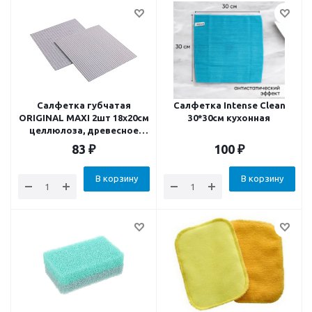
Салфетка губчатая
Салфетка Intense Clean
ORIGINAL MAXI 2шт 18x20см
30*30см кухонная
целлюлоза, древесное
волокно, хлопок
83
₽
100
₽
В корзину
В корзину