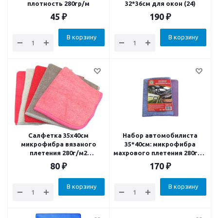
плотность 280гр/м
32*36см для окон (24)
45
₽
190
₽
В корзину
В корзину
Салфетка 35х40см
Набор автомобилиста
микрофибра вязаного
35*40см: микрофибра
плетения 280г/м2
махрового плетения 280г/м,
"Трикотаж"
нетканное микроволокно
80
₽
170
₽
100г/м для уборки гладкой
поверхности
В корзину
В корзину