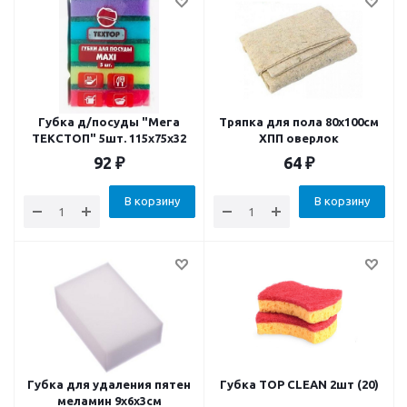
Губка д/посуды "Мега
Тряпка для пола 80х100см
ТЕКСТОП" 5шт. 115х75х32
ХПП оверлок
92
₽
64
₽
В корзину
В корзину
Губка для удаления пятен
Губка TOP CLEAN 2шт (20)
меламин 9х6х3см