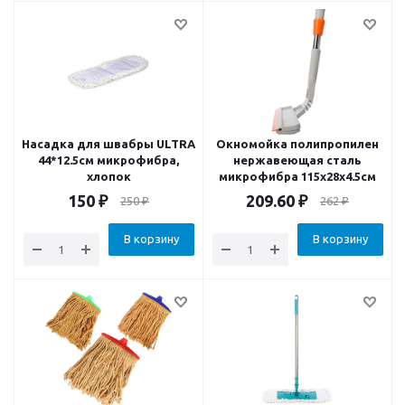
Насадка для швабры ULTRA
Окномойка полипропилен
44*12.5см микрофибра,
нержавеющая сталь
хлопок
микрофибра 115х28х4.5см
150
₽
209.60
₽
250
₽
262
₽
В корзину
В корзину