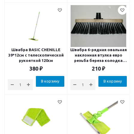
Швабра BASIC CHENILLE
Швабра 6-рядная овальная
39*12см с телескопической
наклонная втулка евро
рукояткой 120см
резьба береза колодка
280х50х18 ворс средняя
380
₽
210
₽
75мм 135 пучков 9с10-30
В корзину
В корзину