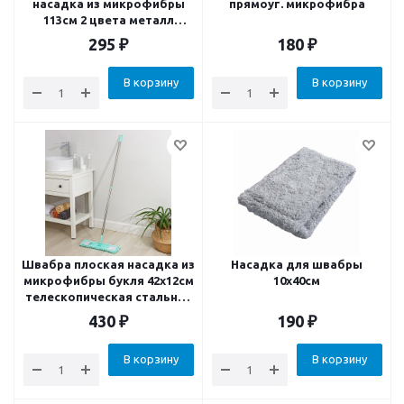
насадка из микрофибры
прямоуг. микрофибра
113см 2 цвета металл
пластик
295
₽
180
₽
В корзину
В корзину
Швабра плоская насадка из
Насадка для швабры
микрофибры букля 42х12см
10х40см
телескопическая стальная
ручка 80-117см
430
₽
190
₽
В корзину
В корзину