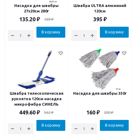
Насадка для швабры
Швабра ULTRA алюминий
27x20см 280г
120см
135.20
₽
395
₽
169
₽
В корзину
В корзину
Швабра телескопическая
Насадка для швабры 350г
рукоятка 120см насадка
микрофибра СИНЕЛЬ
449.60
₽
160
₽
562
₽
200
₽
В корзину
В корзину