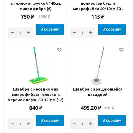
с телескоп.ручкой 140см,
полиэстер букли
микрофибра (6)
микрофибра 40*10см 70г
(12)
750
₽
115
₽
1 250
₽
В корзину
В корзину
Швабра с насадкой из
Швабра с вращающейся
микрофибры телескоп.
насадкой
черенок нерж. 80-120см (12)
840
₽
495.20
₽
619
₽
В корзину
В корзину