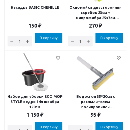
Насадка BASIC CHENILLE
Окномойка двусторонняя
скребок 23см +
микрофибра 25х7см
телескопический черенок
150
₽
270
₽
нержавеющая сталь 105см
В корзину
В корзину
Набор для уборки ECO MOP
Водосгон 35*20см с
STYLE ведро 14л швабра
распылителем
120см
полипропилен
термопластичная резина
1 150
₽
95
₽
В корзину
В корзину