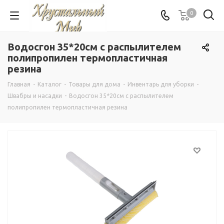
0
Водосгон 35*20см с распылителем
полипропилен термопластичная
резина
Главная
-
Каталог
-
Товары для дома
-
Инвентарь для уборки
-
Швабры и насадки
-
Водосгон 35*20см с распылителем
полипропилен термопластичная резина