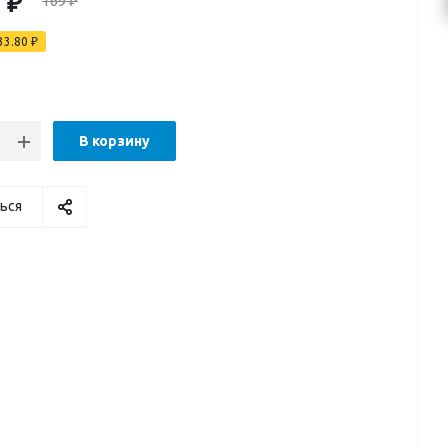
0
₽
169
₽
33.80
₽
В корзину
ься