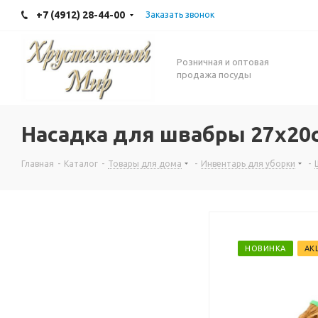
+7 (4912) 28-44-00
Заказать звонок
Розничная и оптовая
продажа посуды
Насадка для швабры 27x20с
Главная
-
Каталог
-
Товары для дома
-
Инвентарь для уборки
-
НОВИНКА
АК