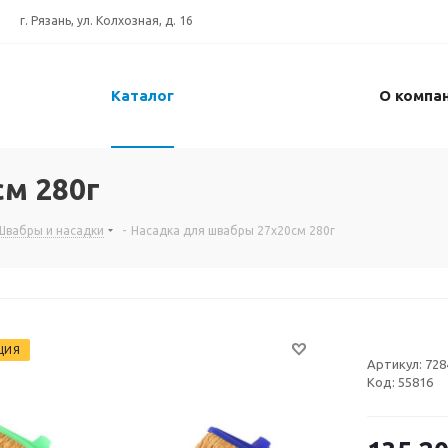
г. Рязань, ул. Колхозная, д. 16
Каталог
О компа
м 280г
Швабры и насадки
-
Насадка для швабры 27x20см 280г
ЦИЯ
Артикул:
728
Код:
55816