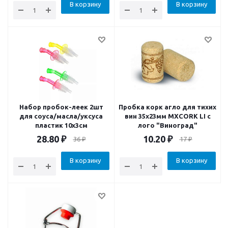
В корзину
В корзину
Набор пробок-леек 2шт
Пробка корк агло для тихих
для соуса/масла/уксуса
вин 35х23мм MXCORK LI с
пластик 10х3см
лого "Виноград"
28.80
₽
10.20
₽
36
₽
17
₽
В корзину
В корзину