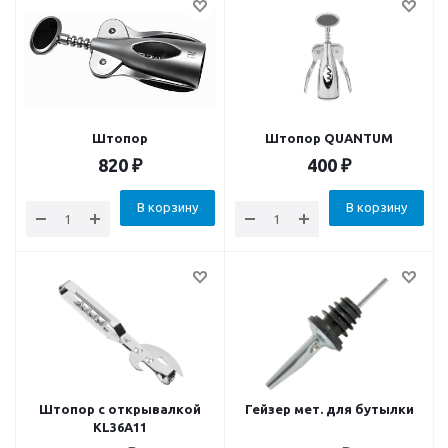
Штопор
Штопор QUANTUM
820
₽
400
₽
В корзину
В корзину
Штопор с открывалкой
Гейзер мет. для бутылки
KL36A11