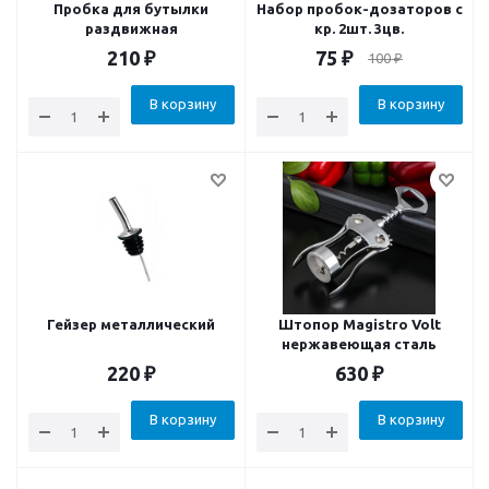
Пробка для бутылки
Набор пробок-дозаторов с
раздвижная
кр. 2шт. 3цв.
210
₽
75
₽
100
₽
В корзину
В корзину
Гейзер металлический
Штопор Magistro Volt
нержавеющая сталь
220
₽
630
₽
В корзину
В корзину