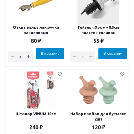
Открывалка лак.ручка
Гейзер «Хром» 8.5см
заклепками
пластик силикон
80
₽
55
₽
В корзину
В корзину
Штопор VINUM 15см
Набор пробок для бутылки
2шт
240
₽
120
₽