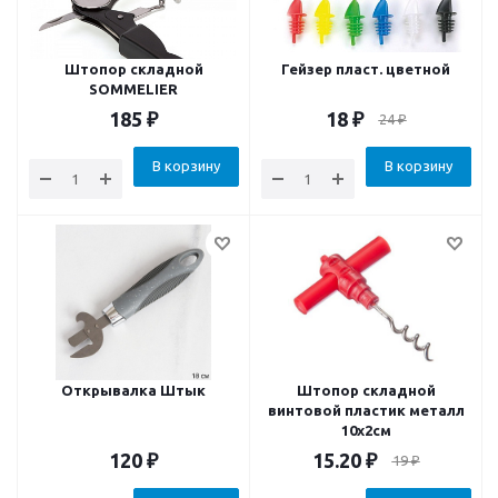
Штопор складной
Гейзер пласт. цветной
SOMMELIER
185
₽
18
₽
24
₽
В корзину
В корзину
Открывалка Штык
Штопор складной
винтовой пластик металл
10х2см
120
₽
15.20
₽
19
₽