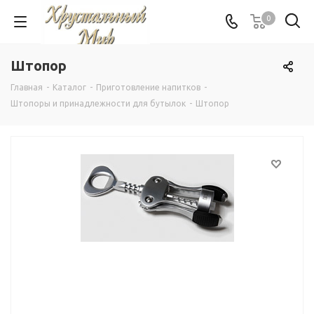
0
Штопор
Главная
-
Каталог
-
Приготовление напитков
-
Штопоры и принадлежности для бутылок
-
Штопор