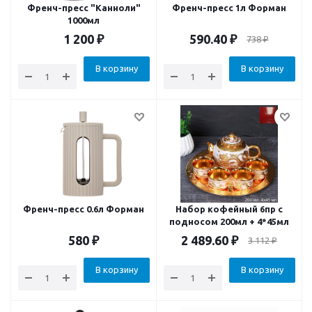
Френч-пресс "Канноли"
Френч-пресс 1л Форман
1000мл
1 200
₽
590.40
₽
738
₽
В корзину
В корзину
Френч-пресс 0.6л Форман
Набор кофейный 6пр с
подносом 200мл + 4*45мл
580
₽
2 489.60
₽
3 112
₽
В корзину
В корзину