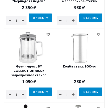
"Бернадотт недек."
жаропрочное стекло
2 350
₽
950
₽
В корзину
В корзину
Френч-пресс BY
Колба стекл. 1000мл
COLLECTION 600мл
жаропрочное стекло
двойные стенки
1 090
₽
250
₽
В корзину
В корзину