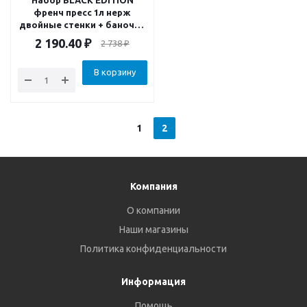
Набор BLACK EDITION
френч пресс 1л нерж
двойные стенки + баночка
100мл стекло
2 190.40
₽
2 738
₽
В корзину
1
2
Компания
О компании
Наши магазины
Политика конфиденциальности
Информация
Помощь