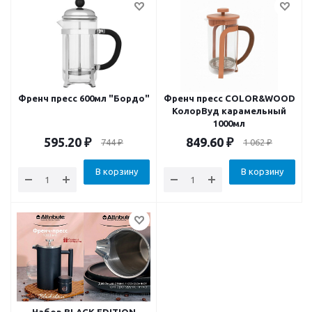
Френч пресс 600мл "Бордо"
Френч пресс COLOR&WOOD
КолорВуд карамельный
1000мл
595.20
₽
849.60
₽
744
₽
1 062
₽
В корзину
В корзину