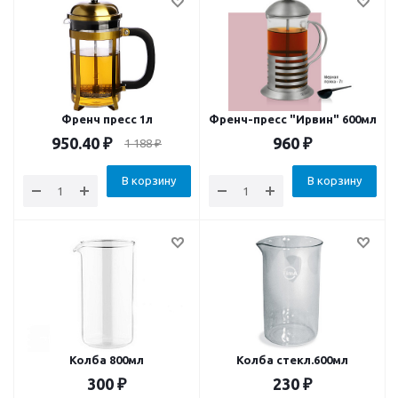
Френч пресс 1л
Френч-пресс "Ирвин" 600мл
950.40
₽
960
₽
1 188
₽
В корзину
В корзину
Колба 800мл
Колба стекл.600мл
300
₽
230
₽