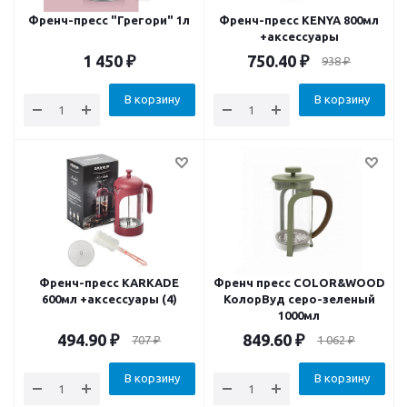
Френч-пресс "Грегори" 1л
Френч-пресс KENYA 800мл
+аксессуары
1 450
₽
750.40
₽
938
₽
В корзину
В корзину
Френч-пресс KARKADE
Френч пресс COLOR&WOOD
600мл +аксессуары (4)
КолорВуд серо-зеленый
1000мл
494.90
₽
849.60
₽
707
₽
1 062
₽
В корзину
В корзину