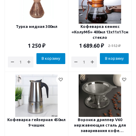
Турка медная 300мл
Кофеварка кемекс
«КолуМб» 400мл 13х11х17см
стекло
1 250
₽
1 689.60
₽
2 112
₽
В корзину
В корзину
Кофеварка гейзерная 450мл
Воронка дриппер V60
9 чашек
нержавеющая сталь для
заваривания кофе