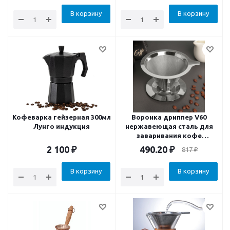
В корзину
В корзину
Кофеварка гейзерная 300мл
Воронка дриппер V60
Лунго индукция
нержавеющая сталь для
заваривания кофе
«Пуровер» 12х8см
2 100
₽
490.20
₽
817
₽
В корзину
В корзину