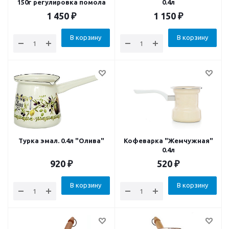
150г регулировка помола
0.4л
1 450
₽
1 150
₽
В корзину
В корзину
Турка эмал. 0.4л "Олива"
Кофеварка "Жемчужная"
0.4л
920
₽
520
₽
В корзину
В корзину