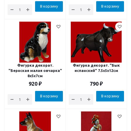
В корзину
В корзину
Фигурка декорат.
Фигурка декорат. "Бык
"Бернская малая овчарка"
испанский" 7.5х5х12см
8x5x7см
920
₽
790
₽
В корзину
В корзину