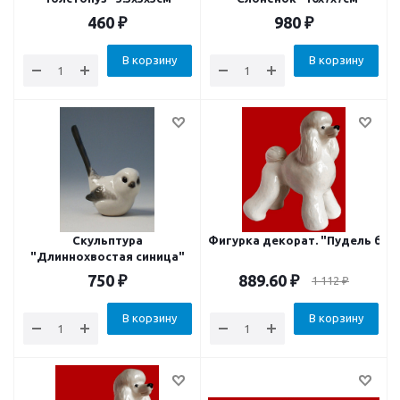
460
₽
980
₽
В корзину
В корзину
Скульптура
Фигурка декорат. "Пудель бол
"Длиннохвостая синица"
750
₽
889.60
₽
1 112
₽
В корзину
В корзину