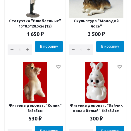
Статуэтка "Влюбленные"
Скульптура "Молодой
15*8.5*28.5см (12)
лось"
1 650
₽
3 500
₽
В корзину
В корзину
Фигурка декорат. "Коник"
Фигурка декорат. "Зайчик
8x5x5см
каваи белый" 6х3х3.5см
530
₽
300
₽
В корзину
В корзину