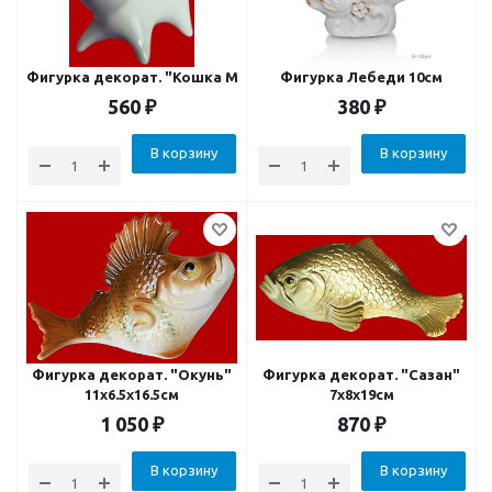
Фигурка декорат. "Кошка Мурка" 5.3х3.3х6см
Фигурка Лебеди 10см
560
₽
380
₽
В корзину
В корзину
Фигурка декорат. "Окунь"
Фигурка декорат. "Сазан"
11x6.5x16.5см
7x8x19см
1 050
₽
870
₽
В корзину
В корзину