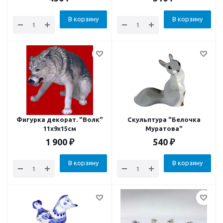
В корзину
В корзину
Фигурка декорат. "Волк"
Скульптура "Белочка
11х9х15см
Муратова"
1 900
₽
540
₽
В корзину
В корзину