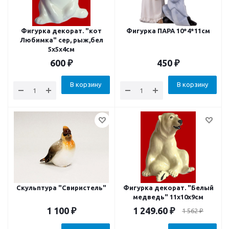
Фигурка декорат. "кот
Фигурка ПАРА 10*4*11см
Любимка" сер, рыж,бел
5х5х4см
600
₽
450
₽
В корзину
В корзину
Скульптура "Свиристель"
Фигурка декорат. "Белый
медведь" 11x10x9см
1 100
₽
1 249.60
₽
1 562
₽