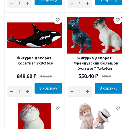
Фигурка декорат.
Фигурка декорат.
"Косатка" 7x9x16см
"Французский большой
бульдог" 7x4x6см
849.60
₽
550.40
₽
1 062
₽
688
₽
В корзину
В корзину