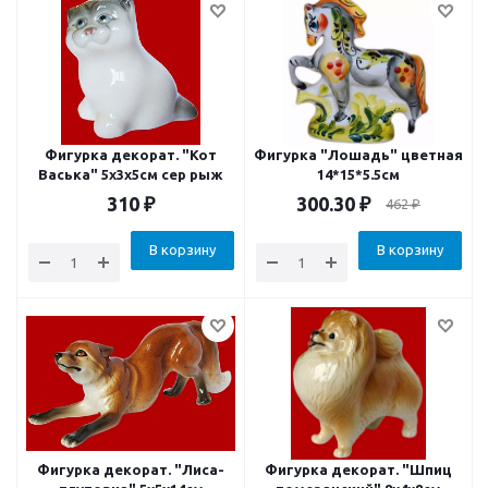
Фигурка декорат. "Кот
Фигурка "Лошадь" цветная
Васька" 5x3x5см сер рыж
14*15*5.5см
310
₽
300.30
₽
462
₽
В корзину
В корзину
Фигурка декорат. "Лиса-
Фигурка декорат. "Шпиц