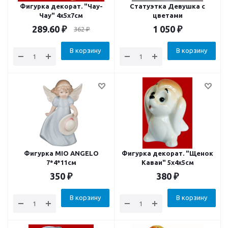
Фигурка декорат. "Чау-
Статуэтка Девушка с
Чау" 4x5x7см
цветами
289.60
₽
1 050
₽
362
₽
В корзину
В корзину
Фигурка MIO ANGELO
Фигурка декорат. "Щенок
7*4*11см
Каваи" 5x4x5см
350
₽
380
₽
В корзину
В корзину