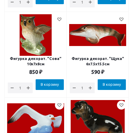
Фигурка декорат. "Сова"
Фигурка декорат. "Щука"
10х7х8см
6x7.5x15.5см
850
₽
590
₽
В корзину
В корзину