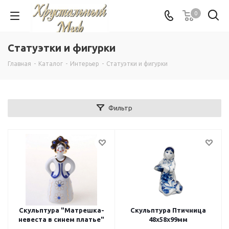
0
Статуэтки и фигурки
Главная
-
Каталог
-
Интерьер
-
Статуэтки и фигурки
Фильтр
Скульптура "Матрешка-
Скульптура Птичница
невеста в синем платье"
48x58x99мм