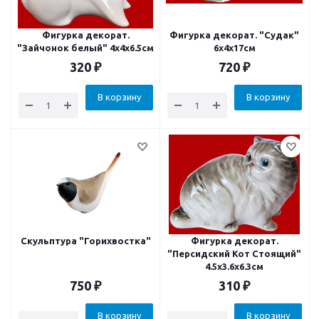
Фигурка декорат.
Фигурка декорат. "Судак"
"Зайчонок белый" 4х4х6.5см
6x4x17см
320
₽
720
₽
В корзину
В корзину
Скульптура "Горихвостка"
Фигурка декорат.
"Персидский Кот Стоящий"
4.5x3.6x6.3см
750
₽
310
₽
В корзину
В корзину