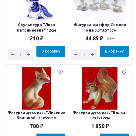
Скульптура "Лиса
Фигурка фарфор Символ
Патрикеевна" 12см
Года 5.5*3.5*6см
210
₽
44.85
₽
69
₽
В корзину
В корзину
Фигурка декорат. "Лисёнок
Фигурка декорат. "Белка"
большой" 11х5х9см
12x7x12см
700
₽
1 850
₽