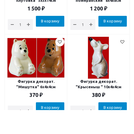
плутовка" 5x5x14см
померанский" 8x4x8см
1 500
₽
1 200
₽
В корзину
В корзину
Фигурка декорат.
Фигурка декорат.
"Мишутка" 6x4x4см
"Крысеныш " 10x4x4см
370
₽
380
₽
В корзину
В корзину