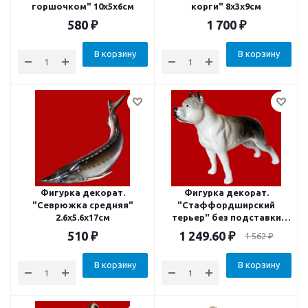
горшочком" 10х5х6см
корги" 8x3x9см
580
₽
1 700
₽
В корзину
В корзину
Фигурка декорат.
Фигурка декорат.
"Севрюжка средняя"
"Стаффордширский
2.6x5.6x17см
терьер" без подставки
13х6х17см
510
₽
1 249.60
₽
1 562
₽
В корзину
В корзину