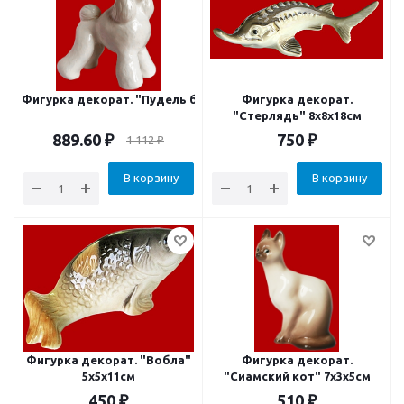
Фигурка декорат. "Пудель большой" 12х7х11см
Фигурка декорат.
"Стерлядь" 8x8x18см
889.60
₽
750
₽
1 112
₽
В корзину
В корзину
Фигурка декорат. "Вобла"
Фигурка декорат.
5x5x11см
"Сиамский кот" 7x3x5см
450
₽
510
₽