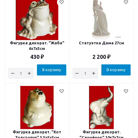
Фигурка декорат. "Жаба"
Статуэтка Дама 27см
6x7x5см
430
₽
2 200
₽
В корзину
В корзину
Фигурка декорат. "Кот
Фигурка декорат.
Толстопуз" 5.5х5х5см
"Слонёнок" 10x7x7см