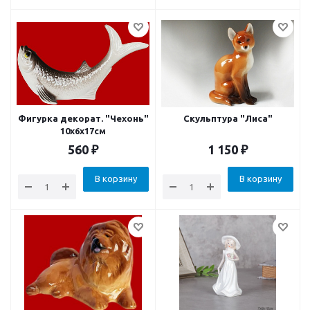
Фигурка декорат. "Чехонь"
Скульптура "Лиса"
10x6x17см
560
₽
1 150
₽
В корзину
В корзину