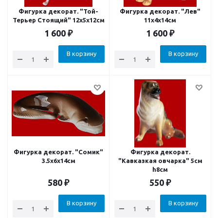
Фигурка декорат. "Той-
Фигурка декорат. "Лев"
Терьер Стоящий" 12x5x12см
11х4х14см
1 600
₽
1 600
₽
В корзину
В корзину
Фигурка декорат. "Сомик"
Фигурка декорат.
3.5x6x14см
"Кавказкая овчарка" 5см
h8см
580
₽
550
₽
В корзину
В корзину