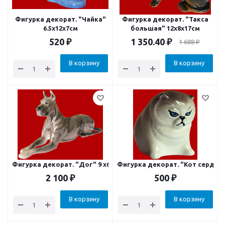
Фигурка декорат. "Чайка"
Фигурка декорат. "Такса
6.5x12x7см
большая" 12х8х17см
520
₽
1 350.40
₽
1 688
₽
В корзину
В корзину
Фигурка декорат. "Дог" 9 х6 х19см
Фигурка декорат. "Кот сердиты
2 100
₽
500
₽
В корзину
В корзину