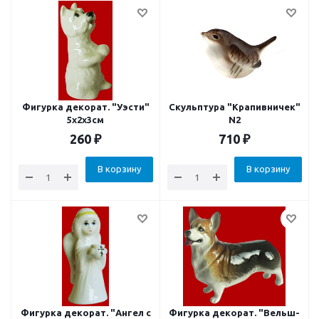
Фигурка декорат. "Уэсти"
Скульптура "Крапивничек"
5x2x3см
N2
260
₽
710
₽
В корзину
В корзину
Фигурка декорат. "Ангел с
Фигурка декорат. "Вельш-