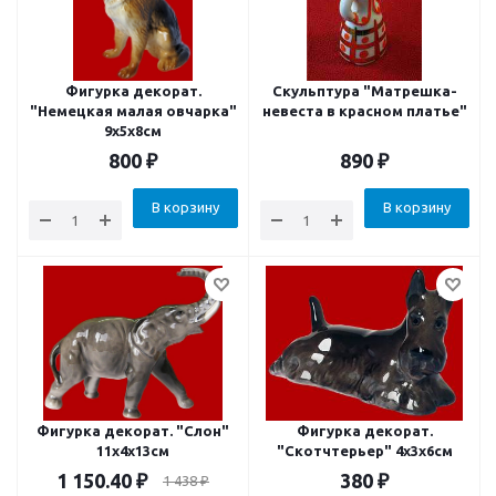
Фигурка декорат.
Скульптура "Матрешка-
"Немецкая малая овчарка"
невеста в красном платье"
9x5x8см
800
₽
890
₽
В корзину
В корзину
Фигурка декорат. "Слон"
Фигурка декорат.
11x4x13см
"Скотчтерьер" 4x3x6см
1 150.40
₽
380
₽
1 438
₽