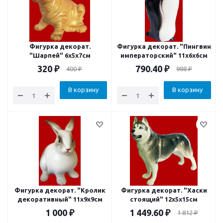
Фигурка декорат.
Фигурка декорат. "Пингвин
"Шарпей" 6x5x7см
императорский" 11x6x6см
320
₽
790.40
₽
400
₽
988
₽
В корзину
В корзину
Фигурка декорат. "Кролик
Фигурка декорат. "Хаски
декоративный" 11х9х9см
стоящий" 12x5x15см
1 000
₽
1 449.60
₽
1 812
₽