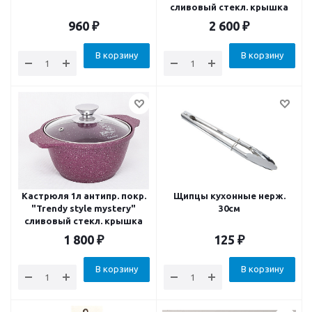
сливовый стекл. крышка
960
₽
2 600
₽
В корзину
В корзину
Кастрюля 1л антипр. покр.
Щипцы кухонные нерж.
"Trendy style mystery"
30см
сливовый стекл. крышка
1 800
₽
125
₽
В корзину
В корзину