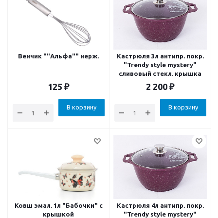
Венчик ""Альфа"" нерж.
Кастрюля 3л антипр. покр.
"Trendy style mystery"
сливовый стекл. крышка
125
₽
2 200
₽
В корзину
В корзину
Ковш эмал. 1л "Бабочки" с
Кастрюля 4л антипр. покр.
крышкой
"Trendy style mystery"