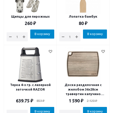
Щипцы для пирожных
Лопатка бамбук
260
₽
80
₽
В корзину
В корзину
Терка 4-х гр. с лазерной
Доска разделочная c
заточкой RAZOR
желобом 36х28см
травертин капучино
композитный материал
639.75
₽
1 590
₽
853
₽
2 120
₽
В корзину
В корзину