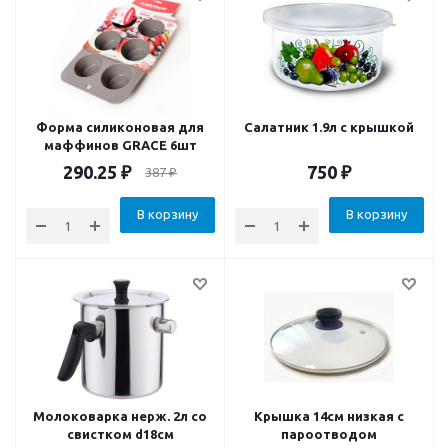
Форма силиконовая для
Салатник 1.9л с крышкой
маффинов GRACE 6шт
290.25
₽
750
₽
387
₽
В корзину
В корзину
Молоковарка нерж. 2л со
Крышка 14см низкая с
свистком d18см
пароотводом