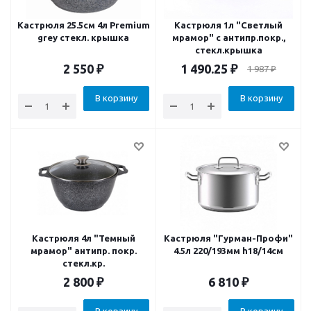
Кастрюля 25.5см 4л Premium
Кастрюля 1л "Светлый
grey стекл. крышка
мрамор" с антипр.покр.,
стекл.крышка
2 550
₽
1 490.25
₽
1 987
₽
В корзину
В корзину
Кастрюля 4л "Темный
Кастрюля "Гурман-Профи"
мрамор" антипр. покр.
4.5л 220/193мм h18/14см
стекл.кр.
2 800
₽
6 810
₽