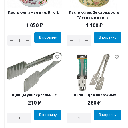
Кастрюля эмал цил. Bird 2л
Кастр сфер. 2л слон.кость
"Луговые цветы"
1 050
₽
1 100
₽
В корзину
В корзину
Щипцы универсальные
Щипцы для пирожных
210
₽
260
₽
В корзину
В корзину