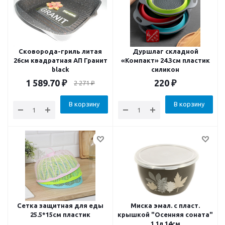
Сковорода-гриль литая
Дуршлаг складной
26см квадратная АП Гранит
«Компакт» 24.3см пластик
black
силикон
1 589.70
₽
220
₽
2 271
₽
В корзину
В корзину
Сетка защитная для еды
Миска эмал. с пласт.
25.5*15см пластик
крышкой "Осенняя соната"
1.1л 14см