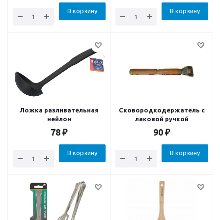
В корзину
В корзину
Ложка разливательная
Сковородкодержатель с
нейлон
лаковой ручкой
78
₽
90
₽
В корзину
В корзину