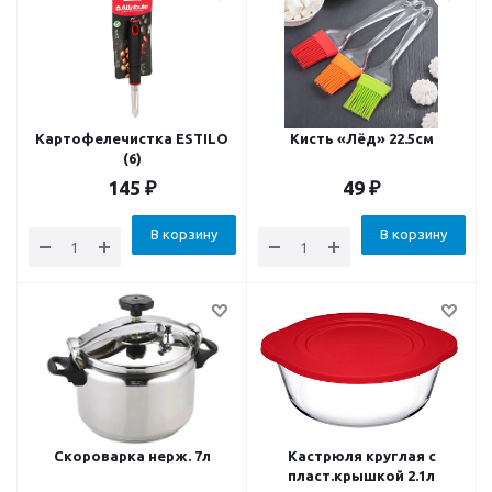
Картофелечистка ESTILO
Кисть «Лёд» 22.5см
(6)
145
₽
49
₽
В корзину
В корзину
Скороварка нерж. 7л
Кастрюля круглая с
пласт.крышкой 2.1л