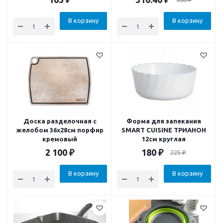
В корзину
В корзину
Доска разделочная c
Форма для запекания
желобом 36х28см порфир
SMART CUISINE ТРИАНОН
кремовый
12см круглая
2 100
₽
180
₽
225
₽
В корзину
В корзину