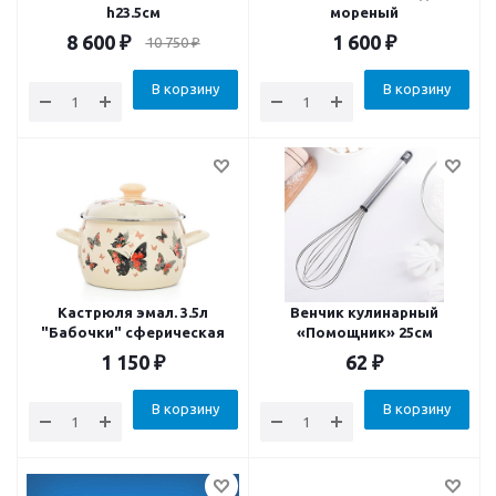
h23.5см
мореный
8 600
₽
1 600
₽
10 750
₽
В корзину
В корзину
Кастрюля эмал. 3.5л
Венчик кулинарный
"Бабочки" сферическая
«Помощник» 25см
1 150
₽
62
₽
В корзину
В корзину