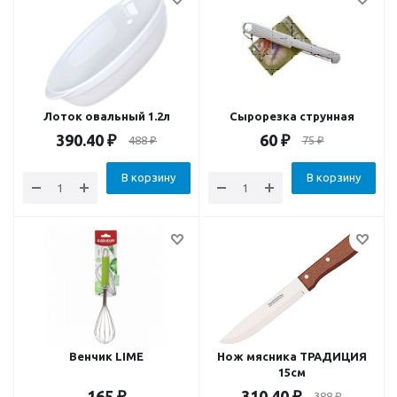
Лоток овальный 1.2л
Сырорезка струнная
390.40
₽
60
₽
488
₽
75
₽
В корзину
В корзину
Венчик LIME
Нож мясника ТРАДИЦИЯ
15см
165
₽
310.40
₽
388
₽