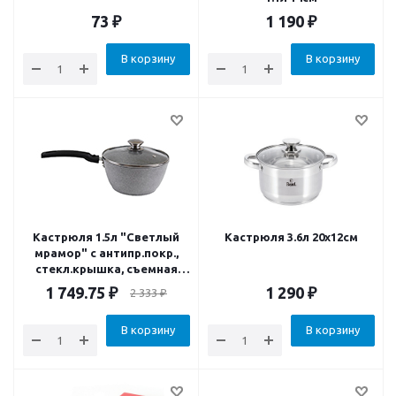
73
₽
1 190
₽
В корзину
В корзину
Кастрюля 1.5л "Светлый
Кастрюля 3.6л 20х12см
мрамор" с антипр.покр.,
стекл.крышка, съемная
ручка
1 749.75
₽
1 290
₽
2 333
₽
В корзину
В корзину