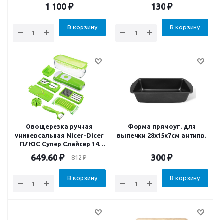
1 100
₽
130
₽
В корзину
В корзину
Овощерезка ручная
Форма прямоуг. для
универсальная Nicer-Dicer
выпечки 28x15x7см антипр.
ПЛЮС Супер Слайсер 14
предметов
649.60
₽
300
₽
812
₽
В корзину
В корзину