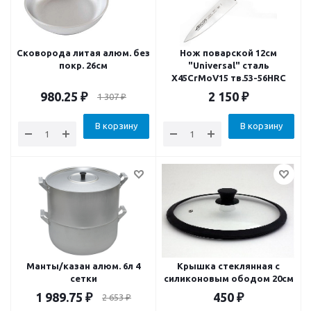
Сковорода литая алюм. без
Нож поварской 12см
покр. 26см
"Universal" сталь
X45CrMoV15 тв.53-56HRC
980.25
₽
2 150
₽
1 307
₽
В корзину
В корзину
Манты/казан алюм. 6л 4
Крышка стеклянная с
сетки
силиконовым ободом 20см
1 989.75
₽
450
₽
2 653
₽