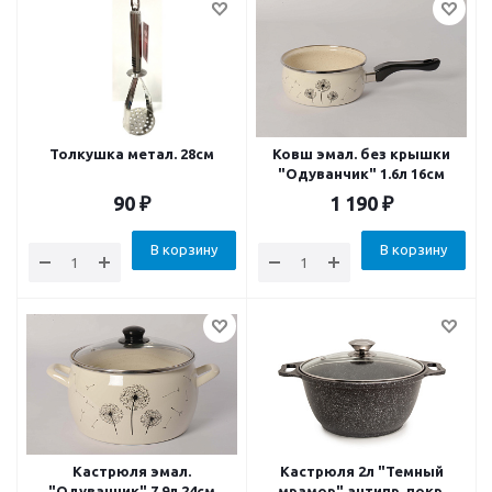
Толкушка метал. 28см
Ковш эмал. без крышки
"Одуванчик" 1.6л 16см
90
₽
1 190
₽
В корзину
В корзину
Кастрюля эмал.
Кастрюля 2л "Темный
"Одуванчик" 7.9л 24см
мрамор" антипр. покр.