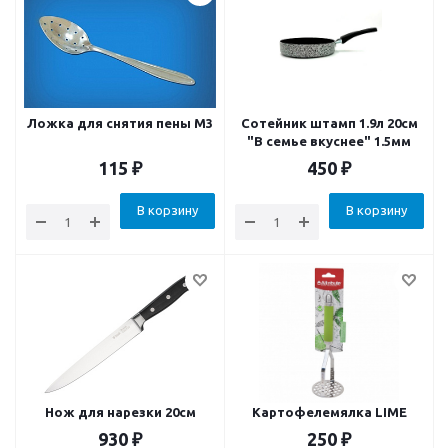
Ложка для снятия пены М3
Сотейник штамп 1.9л 20см
"В семье вкуснее" 1.5мм
115
₽
450
₽
В корзину
В корзину
Нож для нарезки 20см
Картофелемялка LIME
930
₽
250
₽