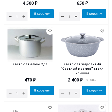
4 500
₽
650
₽
В корзину
В корзину
Кастрюля алюм. 2,5л
Кастрюля жаровня 4л
"Светлый мрамор" стекл.
крышка
470
₽
2 400
₽
3 000
₽
В корзину
В корзину