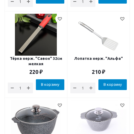
Тёрка нерж. "Савон" 32см
Лопатка нерж. "Альфа"
мелкая
220
₽
210
₽
В корзину
В корзину