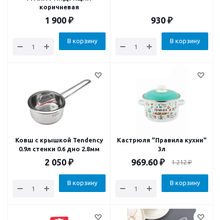
коричневая
1 900
₽
930
₽
В корзину
В корзину
Ковш с крышкой Tendency
Кастрюля "Правила кухни"
0.9л стенки 0.6 дно 2.8мм
3л
2 050
₽
969.60
₽
1 212
₽
В корзину
В корзину