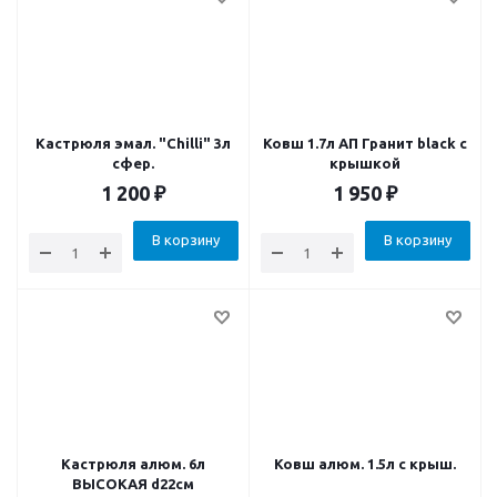
Кастрюля эмал. "Chilli" 3л
Ковш 1.7л АП Гранит black c
сфер.
крышкой
1 200
₽
1 950
₽
В корзину
В корзину
Кастрюля алюм. 6л
Ковш алюм. 1.5л с крыш.
ВЫСОКАЯ d22см