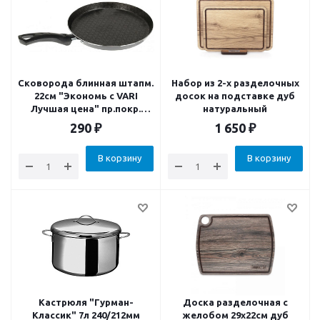
Сковорода блинная штапм.
Набор из 2-х разделочных
22см "Экономь с VARI
досок на подставке дуб
Лучшая цена" пр.покр.
натуральный
Scandia
290
₽
1 650
₽
В корзину
В корзину
Кастрюля "Гурман-
Доска разделочная c
Классик" 7л 240/212мм
желобом 29х22см дуб