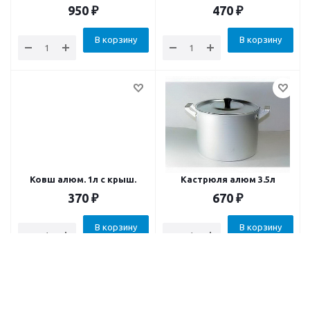
950
₽
470
₽
В корзину
В корзину
Ковш алюм. 1л с крыш.
Кастрюля алюм 3.5л
370
₽
670
₽
В корзину
В корзину