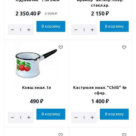
стекл.кр.
2 350.40
₽
2 150
₽
2 938
₽
В корзину
В корзину
Ковш эмал. 1л
Кастрюля эмал. "Chilli" 4л
сфер.
490
₽
1 400
₽
В корзину
В корзину