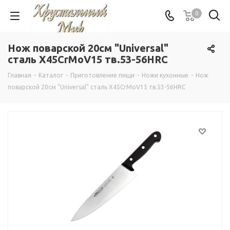
0
Нож поварской 20см "Universal"
сталь X45CrMoV15 тв.53-56HRC
Главная
-
Каталог
-
Приготовление пищи
-
Ножи кухонные
-
Нож
поварской 20см "Universal" сталь X45CrMoV15 тв.53-56HRC