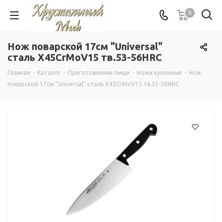
0
Нож поварской 17см "Universal"
сталь X45CrMoV15 тв.53-56HRC
Главная
-
Каталог
-
Приготовление пищи
-
Ножи кухонные
-
Нож
поварской 17см "Universal" сталь X45CrMoV15 тв.53-56HRC