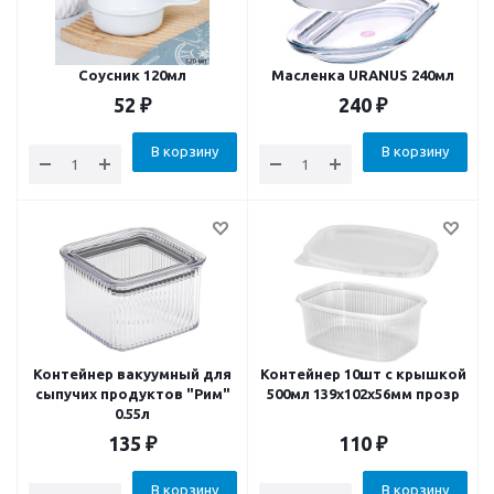
Соусник 120мл
Масленка URANUS 240мл
52
₽
240
₽
В корзину
В корзину
Контейнер вакуумный для
Контейнер 10шт с крышкой
сыпучих продуктов "Рим"
500мл 139х102х56мм прозр
0.55л
135
₽
110
₽
В корзину
В корзину