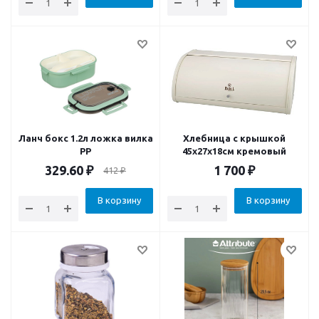
Ланч бокс 1.2л ложка вилка
Хлебница с крышкой
РР
45x27x18см кремовый
329.60
₽
1 700
₽
412
₽
В корзину
В корзину