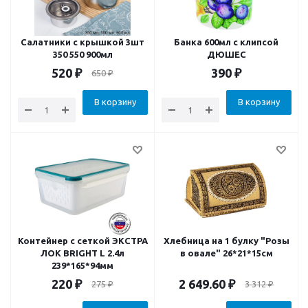
Салатники с крышкой 3шт
Банка 600мл c клипсой
350 550 900мл
ДЮШЕС
520
₽
390
₽
650
₽
В корзину
В корзину
Контейнер с сеткой ЭКСТРА
Хлебница на 1 булку "Розы
ЛОК BRIGHT L 2.4л
в овале" 26*21*15см
239*165*94мм
220
₽
2 649.60
₽
275
₽
3 312
₽