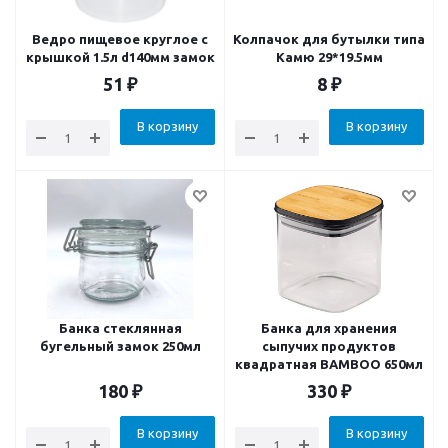
Ведро пищевое круглое с
Колпачок для бутылки типа
крышкой 1.5л d140мм замок
Камю 29*19.5мм
51
₽
8
₽
В корзину
В корзину
Банка стеклянная
Банка для хранения
бугельный замок 250мл
сыпучих продуктов
квадратная BAMBOO 650мл
180
₽
330
₽
В корзину
В корзину