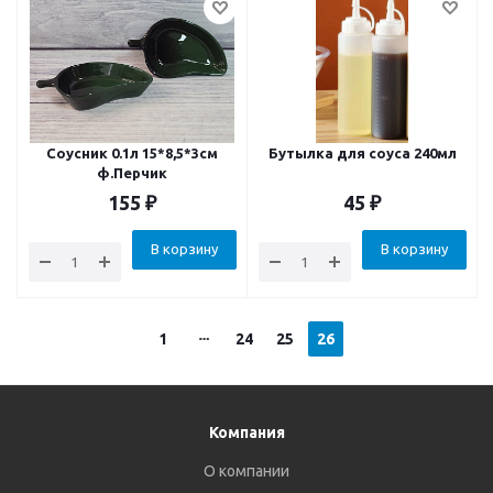
Соусник 0.1л 15*8,5*3см
Бутылка для соуса 240мл
ф.Перчик
155
₽
45
₽
В корзину
В корзину
1
24
25
26
Компания
О компании