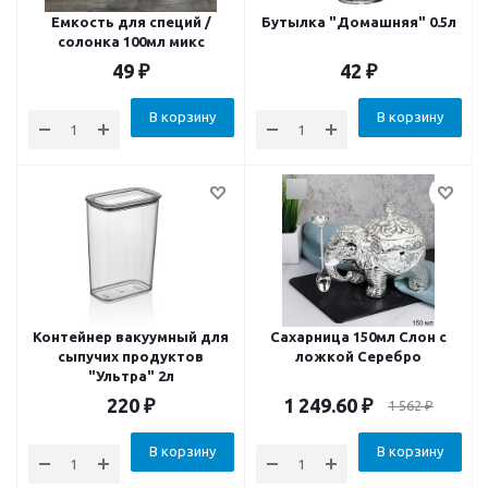
Емкость для специй /
Бутылка "Домашняя" 0.5л
солонка 100мл микс
49
₽
42
₽
В корзину
В корзину
Контейнер вакуумный для
Сахарница 150мл Слон с
сыпучих продуктов
ложкой Серебро
"Ультра" 2л
220
₽
1 249.60
₽
1 562
₽
В корзину
В корзину