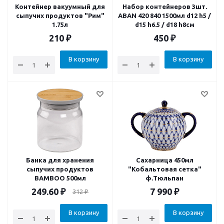
Контейнер вакуумный для
Набор контейнеров 3шт.
сыпучих продуктов "Рим"
ABAN 420 840 1500мл d12 h5 /
1.75л
d15 h6.5 / d18 h8см
210
₽
450
₽
В корзину
В корзину
Банка для хранения
Сахарница 450мл
сыпучих продуктов
"Кобальтовая сетка"
BAMBOO 500мл
ф.Тюльпан
249.60
₽
7 990
₽
312
₽
В корзину
В корзину