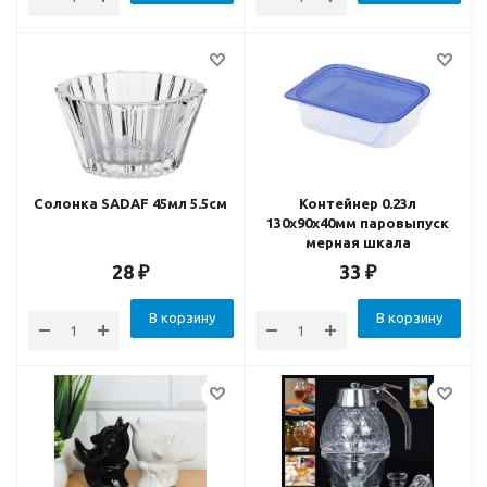
Солонка SADAF 45мл 5.5см
Контейнер 0.23л
130х90х40мм паровыпуск
мерная шкала
28
₽
33
₽
В корзину
В корзину