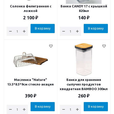
Солонка филигранная с
Банка CANDY 17 с крышкой
ложкой
820мл
2 100
₽
140
₽
В корзину
В корзину
Масленка "Nature"
Банка для хранения
13.5*8.5*9см стекло акация
сыпучих продуктов
квадратная BAMBOO 300мл
390
₽
260
₽
В корзину
В корзину