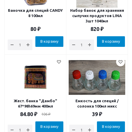
Баночка для специй CANDY
Набор банок для хранения
8 100мл
сыпучих продуктов LINA
3шт 1040мл
80
₽
820
₽
В корзину
В корзину
Жест. банка "Дамбо"
Емкость для специй /
67*98h69мм 400мл
солонка 100мл микс
84.80
₽
39
₽
106
₽
В корзину
В корзину