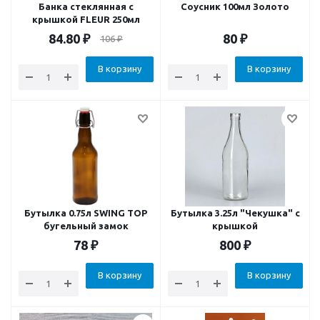
Банка стеклянная с
Соусник 100мл Золото
крышкой FLEUR 250мл
84.80
₽
80
₽
106
₽
В корзину
В корзину
Бутылка 0.75л SWING TOP
Бутылка 3.25л "Чекушка" с
бугельный замок
крышкой
78
₽
800
₽
В корзину
В корзину