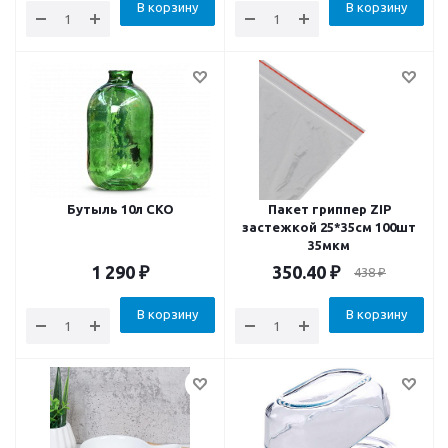
В корзину
В корзину
Бутыль 10л СКО
Пакет гриппер ZIP
застежкой 25*35см 100шт
35мкм
1 290
₽
350.40
₽
438
₽
В корзину
В корзину