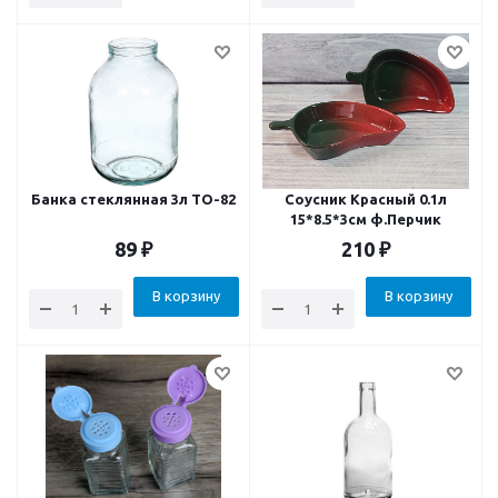
Банка стеклянная 3л ТО-82
Соусник Красный 0.1л
15*8.5*3см ф.Перчик
89
₽
210
₽
В корзину
В корзину