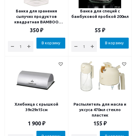
Банка для хранения
Банка для специй с
сыпучих продуктов
бамбуковой пробкой 200мл
квадратная BAMBOO
1000мл
350
₽
55
₽
В корзину
В корзину
Хлебница с крышкой
Распылитель для масла и
39x29x15см
уксуса 470мл стекло
пластик
1 900
₽
155
₽