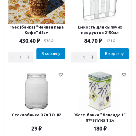
Туес (банка) "Чайная пара
Емкость для сыпучих
Кофе" d8см
продуктов 2150мл
430.40
₽
84.70
₽
538
₽
121
₽
В корзину
В корзину
Стеклобанка 0.7л ТО-82
Жест. банка "Лаванда 1"
87*87h165 1.2л
29
₽
180
₽