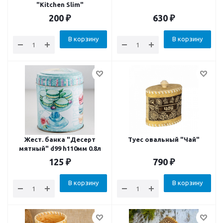
"Kitchen Slim"
200
₽
630
₽
В корзину
В корзину
Жест. банка "Десерт
Туес овальный "Чай"
мятный" d99 h110мм 0.8л
125
₽
790
₽
В корзину
В корзину