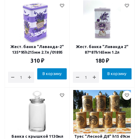
Жест. банка "Лаванда-2"
Жест. банка "Лаванда 2"
135*95h215мм 2.7л /01895
87*87h165мм 1.2л
310
₽
180
₽
В корзину
В корзину
Банка с крышкой 1130мл
Туес "Лесной Д8" h15 d9см