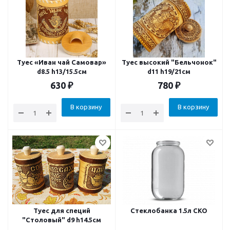
Туес «Иван чай Самовар»
Туес высокий "Бельчонок"
d8.5 h13/15.5см
d11 h19/21см
630
₽
780
₽
В корзину
В корзину
Туес для специй
Стеклобанка 1.5л СКО
"Столовый" d9 h14.5см