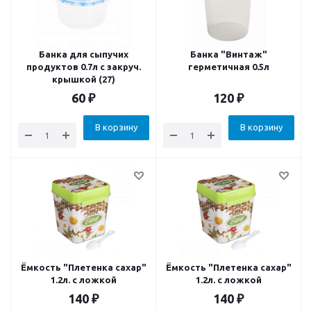
Банка для сыпучих
Банка "Винтаж"
продуктов 0.7л с закруч.
герметичная 0.5л
крышкой (27)
60
₽
120
₽
В корзину
В корзину
Ёмкость "Плетенка сахар"
Ёмкость "Плетенка сахар"
1.2л. с ложкой
1.2л. с ложкой
140
₽
140
₽