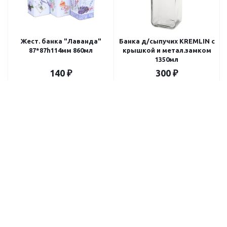
Жест. банка "Лаванда"
Банка д/сыпучих KREMLIN с
87*87h114мм 860мл
крышкой и метал.замком
1350мл
140
₽
300
₽
В корзину
В корзину
Банка с кр. ЧЕШНИ 1.5л
Банка с мет. крышкой 1л
195.20
₽
175
₽
244
₽