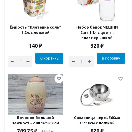
Ёмкость "Плетенка соль"
Набор банок ЧЕШНИ
1.2л. с ложкой
2шт.1.1л с цветн.
пласт.крышкой
140
₽
320
₽
В корзину
В корзину
Бочонок большой
Сахарница нерж. 560мл
Нежность 2.8л 16*26.6см
13*10см с ложкой
789.75
₽
820
₽
1 053
₽