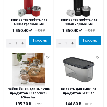
Термос термобутылка
Термос термобутылка
600мл красный 24ч
600мл черный 24ч
1 550.40
₽
1 550.40
₽
1 938
₽
1 938
₽
В корзину
В корзину
Набор банок для сыпучих
Емкость для сыпучих
продуктов «Классика»
продуктов БЕСТ 1л
200мл 4шт
195.30
₽
144.80
₽
279
₽
181
₽