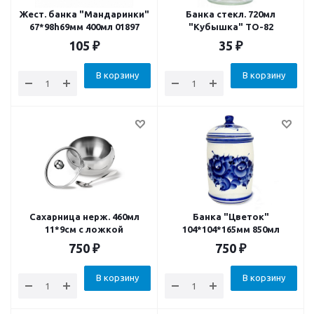
Жест. банка "Мандаринки"
Банка стекл. 720мл
67*98h69мм 400мл 01897
"Кубышка" ТО-82
105
₽
35
₽
В корзину
В корзину
Сахарница нерж. 460мл
Банка "Цветок"
11*9см с ложкой
104*104*165мм 850мл
750
₽
750
₽
В корзину
В корзину