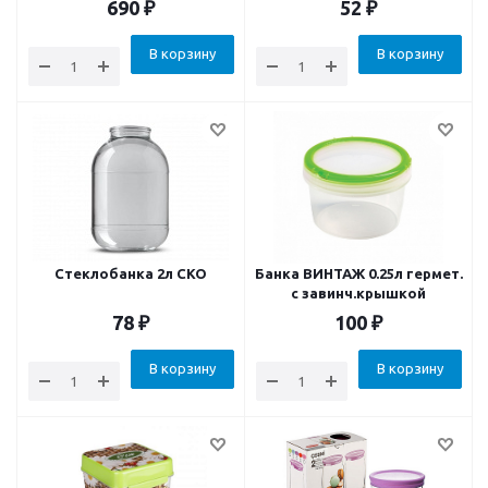
690
₽
52
₽
В корзину
В корзину
Стеклобанка 2л СКО
Банка ВИНТАЖ 0.25л гермет.
с завинч.крышкой
78
₽
100
₽
В корзину
В корзину