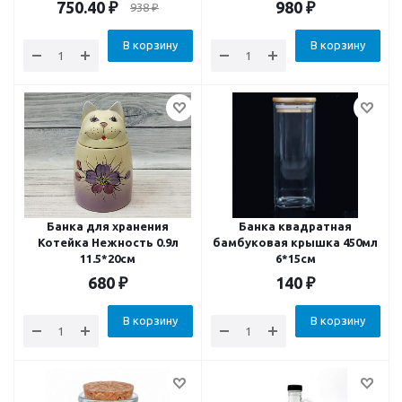
750.40
₽
980
₽
938
₽
В корзину
В корзину
Банка для хранения
Банка квадратная
Котейка Нежность 0.9л
бамбуковая крышка 450мл
11.5*20см
6*15см
680
₽
140
₽
В корзину
В корзину