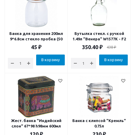
Банка для хранения 200мл
Бутылка стекл. с ручкой
9*6.8см стекло пробка (50
1.49л "Венера" W1577K - F2
45
₽
350.40
₽
438
₽
В корзину
В корзину
Жест. банка "Индийский
Банка с клипсой "Кремль"
слон" 67*98 h98мм 600мл
0.75л
120
₽
230
₽