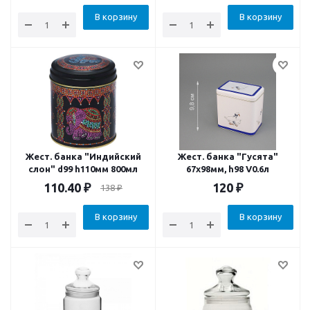
В корзину
В корзину
Жест. банка "Индийский
Жест. банка "Гусята"
слон" d99 h110мм 800мл
67х98мм, h98 V0.6л
110.40
₽
120
₽
138
₽
В корзину
В корзину