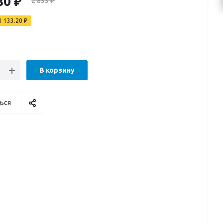
80
₽
2 833
₽
1 133.20
₽
В корзину
ься