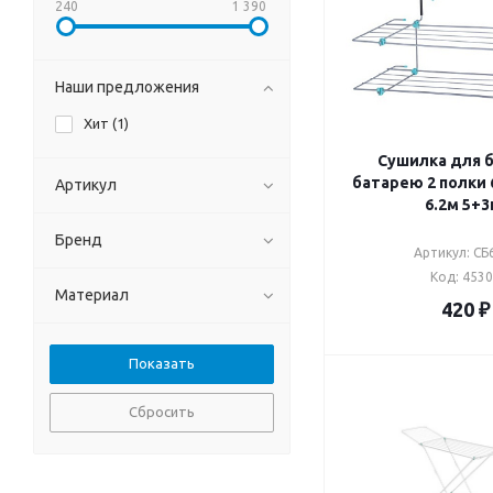
240
1 390
Наши предложения
Хит (
1
)
Сушилка для б
батарею 2 полки 
Артикул
6.2м 5+3
Бренд
Артикул: СБ
Код: 453
Материал
420
₽
Сбросить