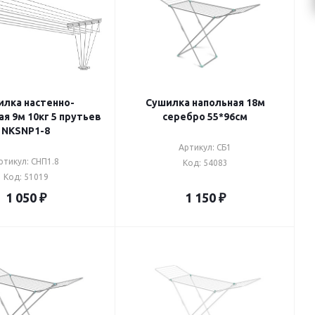
лка настенно-
Сушилка напольная 18м
я 9м 10кг 5 прутьев
серебро 55*96см
NKSNP1-8
Артикул: СБ1
ртикул: СНП1.8
Код: 54083
Код: 51019
1 050
₽
1 150
₽