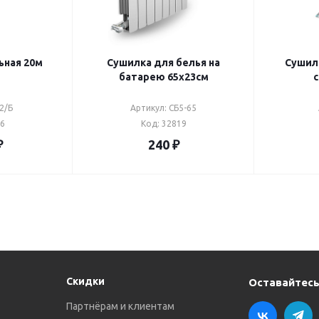
ьная 20м
Сушилка для белья на
Сушил
батарею 65х23см
2/Б
Артикул: CБ5-65
86
Код: 32819
₽
240
₽
Скидки
Оставайтесь
Партнёрам и клиентам