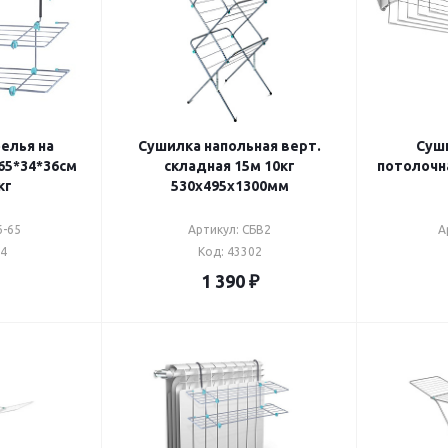
елья на
Сушилка напольная верт.
Суши
65*34*36см
складная 15м 10кг
потолочна
кг
530х495х1300мм
6-65
Артикул: СБВ2
А
04
Код: 43302
1 390
₽