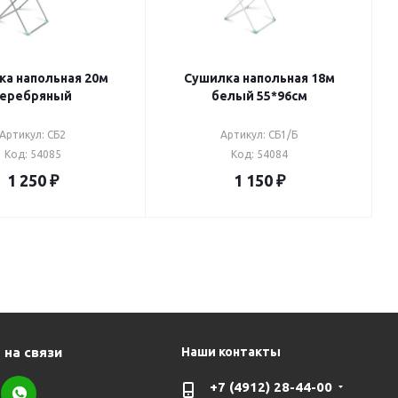
ка напольная 20м
Сушилка напольная 18м
серебряный
белый 55*96см
Артикул: СБ2
Артикул: СБ1/Б
Код: 54085
Код: 54084
1 250
₽
1 150
₽
 на связи
Наши контакты
+7 (4912) 28-44-00