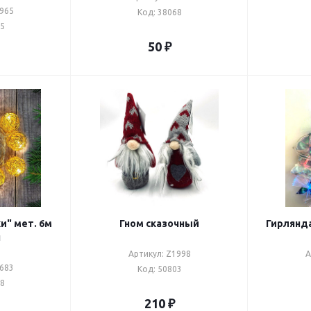
1965
Код: 38068
65
50
₽
и" мет. 6м
Гном сказочный
Гирлянда
п
Артикул: Z1998
А
1683
Код: 50803
88
210
₽