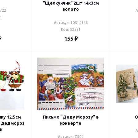
"Щелкунчик" 2шт 14х3см
золото
1722
А
91
Артикул: 10514146
Код: 52551
₽
155
₽
ку 12.5см
Письмо "Деду Морозу" в
О
и дедмороз
конверте
к
А
Артикул: Z544