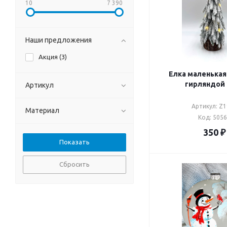
10
7 390
Наши предложения
Акция (
3
)
Елка маленькая в снеге 
гирляндой 
Артикул
Артикул: Z
Материал
Код: 505
350
₽
Сбросить