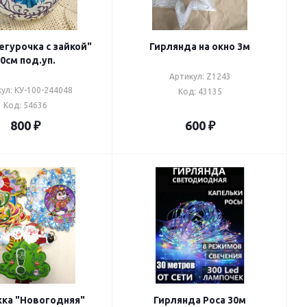
егурочка с зайкой"
Гирлянда на окно 3м
0см под.уп.
Артикул: Z1243
ул: КУ-100-244048
Код: 43135
Код: 54636
800
₽
600
₽
ка "Новогодняя"
Гирлянда Роса 30м