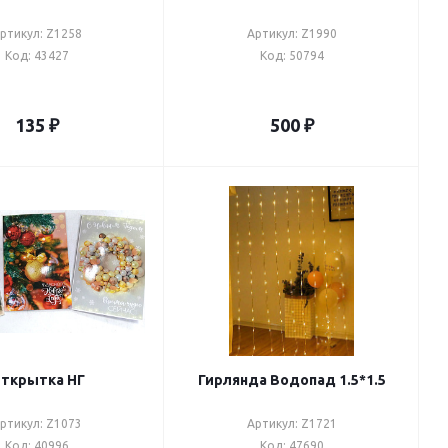
ртикул: Z1258
Артикул: Z1990
Код: 43427
Код: 50794
135
₽
500
₽
ткрытка НГ
Гирлянда Водопад 1.5*1.5
ртикул: Z1073
Артикул: Z1721
Код: 40996
Код: 47690