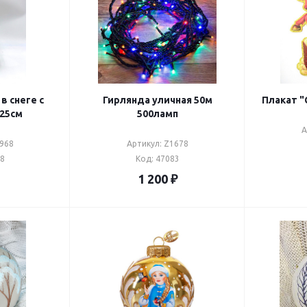
с
Гирлянда уличная 50м
Плакат "
25см
500ламп
А
1968
Артикул: Z1678
68
Код: 47083
1 200
₽