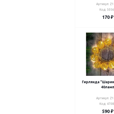
Артикул: Z
Код: 505
170
₽
Гирлянда "Шарик
40лам
Артикул: Z
Код: 470
590
₽