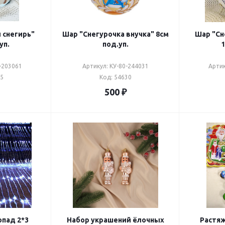
 снегирь"
Шар "Снегурочка внучка" 8см
Шар "Сн
уп.
под.уп.
1
-203061
Артикул: КУ-80-244031
Артик
35
Код: 54630
500
₽
пад 2*3
Набор украшений ёлочных
Растяж