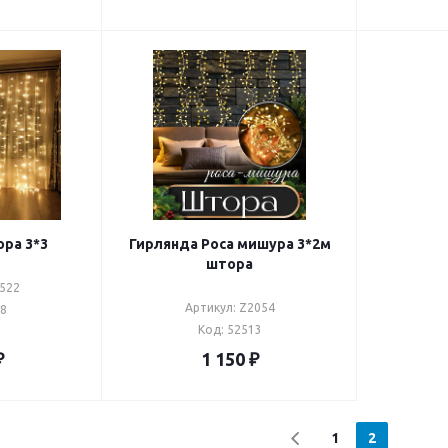
ра 3*3
Гирлянда Роса мишура 3*2м
штора
1522
Артикул: Z2054
28
Код: 52513
₽
1 150
₽
1
2