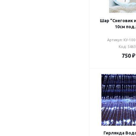
Шар "Снеговик и
10см под.
Артикул: КУ-100
Код: 546
750
₽
Гирлянда Водо