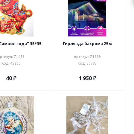
Символ года" 35*35
Гирлянда бахрома 25м
ртикул: Z1483
Артикул: Z1989
Код: 45260
Код: 50793
40
₽
1 950
₽