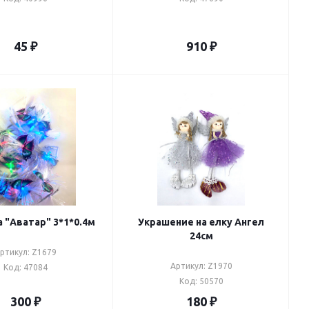
45
₽
910
₽
 "Аватар" 3*1*0.4м
Украшение на елку Ангел
24см
ртикул: Z1679
Артикул: Z1970
Код: 47084
Код: 50570
300
₽
180
₽