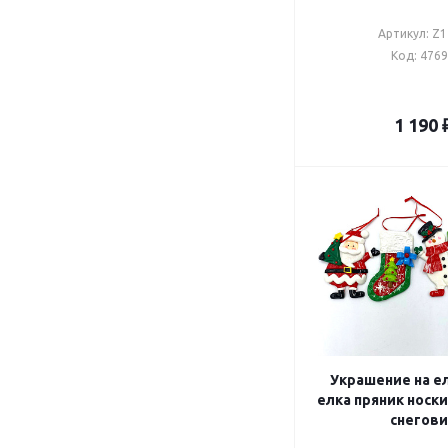
Артикул: Z
Код: 476
1 190
Украшение на ел
елка пряник носк
снегови