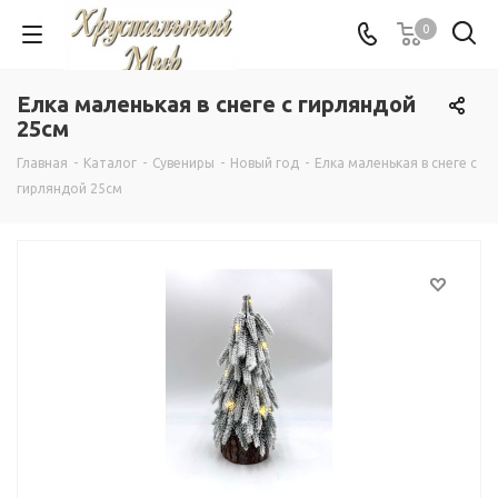
0
Елка маленькая в снеге с гирляндой
25см
Главная
-
Каталог
-
Сувениры
-
Новый год
-
Елка маленькая в снеге с
гирляндой 25см