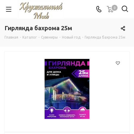
0
Гирлянда бахрома 25м
Главная
-
Каталог
-
Сувениры
-
Новый год
-
Гирлянда бахрома 25м