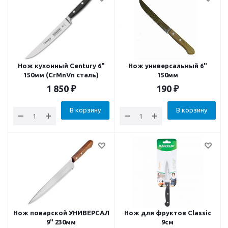
Нож кухонный Century 6"
Нож универсальный 6"
150мм (CrMnVn сталь)
150мм
1 850
₽
190
₽
В корзину
В корзину
Нож поварской УНИВЕРСАЛ
Нож для фруктов Classic
9" 230мм
9см