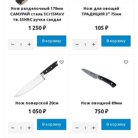
Нож разделочный 178мм
Нож для овощей
САМУРАЙ сталь 5Cr15MoV
ТРАДИЦИЯ 3" 75мм
тв. 55HRC ручка сандал
1 250
₽
105
₽
В корзину
В корзину
Нож поварской 20см
Нож овощной 89мм
1 050
₽
750
₽
В корзину
В корзину