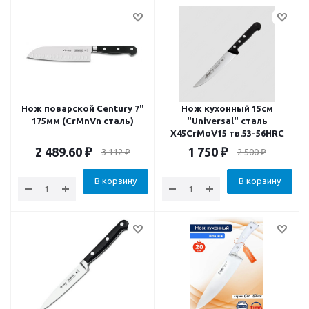
Нож поварской Century 7"
Нож кухонный 15см
175мм (CrMnVn сталь)
"Universal" сталь
X45CrMoV15 тв.53-56HRC
2 489.60
₽
1 750
₽
3 112
₽
2 500
₽
В корзину
В корзину