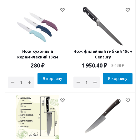
Нож кухонный
Нож филейный гибкий 15см
керамический 13см
Century
280
₽
1 950.40
₽
2 438
₽
В корзину
В корзину