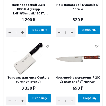
Нож поварской 25см
Нож поварской Dynamic 6"
ПРОФИ (Krupp
150мм
1.4110/Sandvik12C27,
антибакт. ручка)
1 290
₽
320
₽
В корзину
В корзину
Топорик для мяса Century
Нож-шеф разделочный 200
(CrMnVn сталь)
/340мм chef 8" NIPPON
3 350
₽
690
₽
В корзину
В корзину