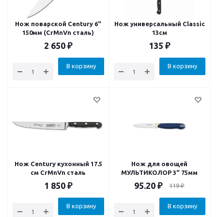
Нож поварской Century 6"
Нож универсальный Classic
150мм (CrMnVn сталь)
13см
2 650
₽
135
₽
В корзину
В корзину
Нож Century кухонный 17.5
Нож для овощей
см CrMnVn сталь
МУЛЬТИКОЛОР 3" 75мм
1 850
₽
95.20
₽
119
₽
В корзину
В корзину