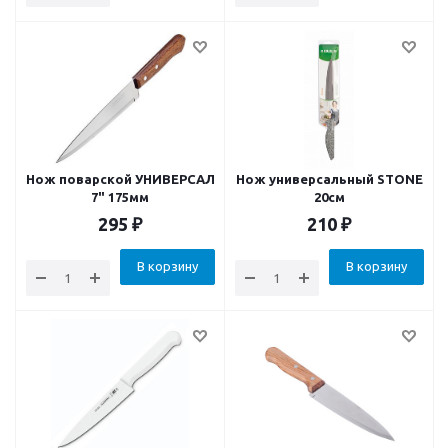
Нож поварской УНИВЕРСАЛ
Нож универсальный STONE
7" 175мм
20см
295
₽
210
₽
В корзину
В корзину