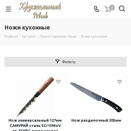
0
Ножи кухонные
Главная
-
Каталог
-
Приготовление пищи
-
Ножи кухонные
Фильтр
Нож универсальный 127мм
Нож разделочный 203мм
САМУРАЙ сталь 5Cr15MoV
тв. 55HRC ручка сандал