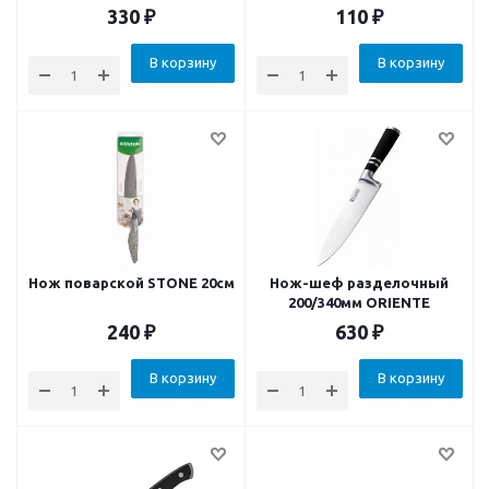
330
₽
110
₽
В корзину
В корзину
Нож поварской STONE 20см
Нож-шеф разделочный
200/340мм ORIENTE
240
₽
630
₽
В корзину
В корзину