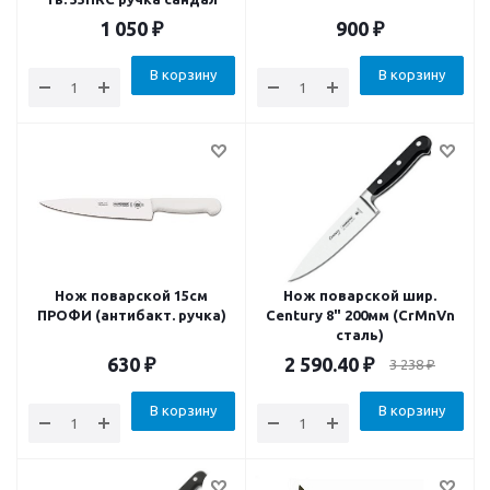
1 050
₽
900
₽
В корзину
В корзину
Нож поварской 15см
Нож поварской шир.
ПРОФИ (антибакт. ручка)
Century 8" 200мм (CrMnVn
сталь)
630
₽
2 590.40
₽
3 238
₽
В корзину
В корзину