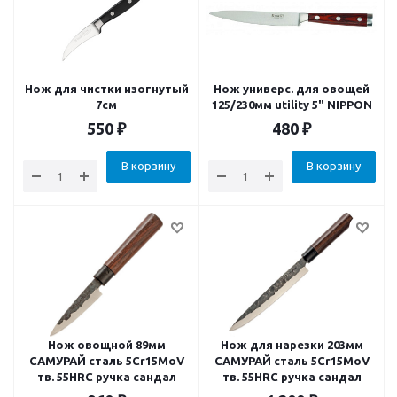
Нож для чистки изогнутый
Нож универс. для овощей
7см
125/230мм utility 5" NIPPON
550
₽
480
₽
В корзину
В корзину
Нож овощной 89мм
Нож для нарезки 203мм
САМУРАЙ сталь 5Cr15MoV
САМУРАЙ сталь 5Cr15MoV
тв. 55HRC ручка сандал
тв. 55HRC ручка сандал