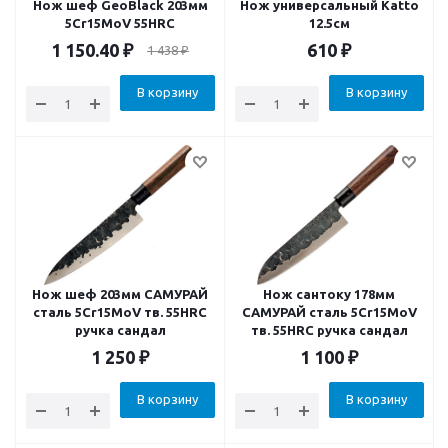
Нож шеф GeoBlack 203мм
Нож универсальный Katto
5Cr15MoV 55HRC
12.5см
1 150.40
₽
610
₽
1 438
₽
В корзину
В корзину
Нож шеф 203мм САМУРАЙ
Нож сантоку 178мм
сталь 5Cr15MoV тв. 55HRC
САМУРАЙ сталь 5Cr15MoV
ручка сандал
тв. 55HRC ручка сандал
1 250
₽
1 100
₽
В корзину
В корзину