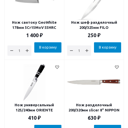
Нож сантоку GeoWhite
Нож шеф разделочный
178мм 5Cr15MoV 55HRC
200/325мм FILO
1 400
₽
250
₽
В корзину
В корзину
Нож универсальный
Нож разделочный
125/240мм ORIENTE
200/320мм slicer 8" NIPPON
410
₽
630
₽