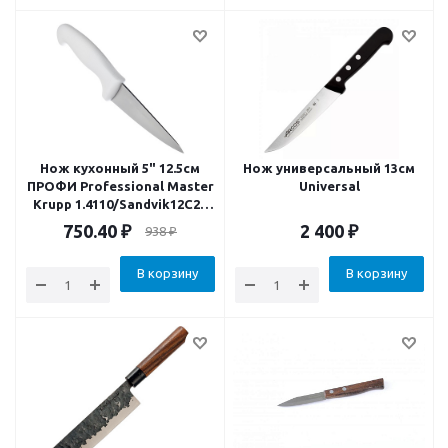
Нож кухонный 5" 12.5см
Нож универсальный 13см
ПРОФИ Professional Master
Universal
Krupp 1.4110/Sandvik12C27
антибакт. ручка
750.40
₽
2 400
₽
938
₽
В корзину
В корзину