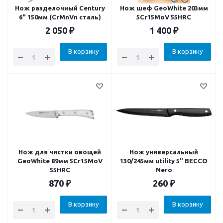
Нож разделочный Century
Нож шеф GeoWhite 203мм
6" 150мм (CrMnVn сталь)
5Cr15MoV 55HRC
2 050
₽
1 400
₽
В корзину
В корзину
Нож для чистки овощей
Нож универсальный
GeoWhite 89мм 5Cr15MoV
130/245мм utility 5" BECCO
55HRC
Nero
870
₽
260
₽
В корзину
В корзину