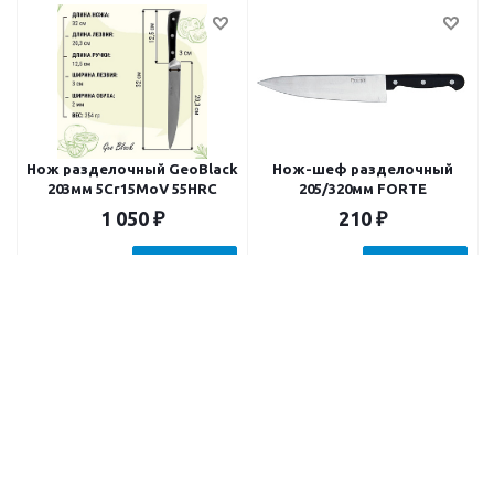
Нож разделочный GeoBlack
Нож-шеф разделочный
203мм 5Cr15MoV 55HRC
205/320мм FORTE
1 050
₽
210
₽
В корзину
В корзину
Нож поварской 20см
Нож для чистки Katto 9см