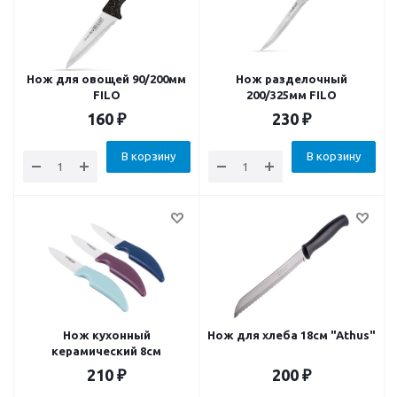
Нож для овощей 90/200мм
Нож разделочный
FILO
200/325мм FILO
160
₽
230
₽
В корзину
В корзину
Нож кухонный
Нож для хлеба 18см "Athus"
керамический 8см
210
₽
200
₽