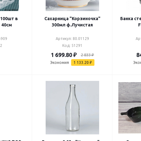
100шт в
Сахарница "Корзиночка"
Банка ст
 40см
300мл ф.Лучистая
F
6909
Артикул: 80.01129
Ар
12
Код: 51291
1 699.80
₽
8
2 833
₽
Экономия
1 133.20
₽
Эко