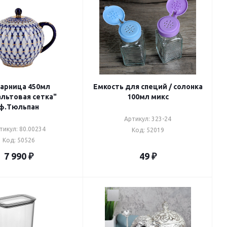
арница 450мл
Емкость для специй / солонка
альтовая сетка"
100мл микс
ф.Тюльпан
Артикул: 323-24
тикул: 80.00234
Код: 52019
Код: 50526
7 990
₽
49
₽