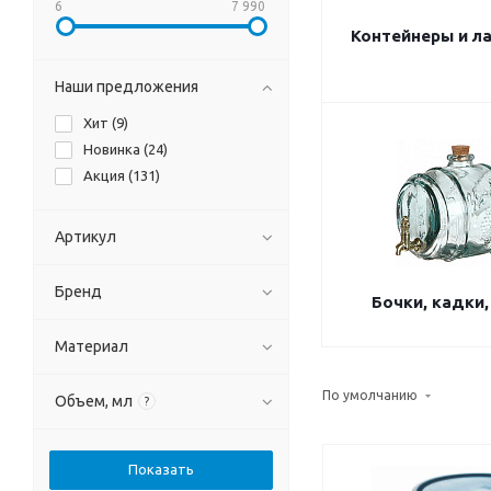
6
7 990
Контейнеры и л
Наши предложения
Хит (
9
)
Новинка (
24
)
Акция (
131
)
Артикул
Бренд
Бочки, кадки
Материал
По умолчанию
Объем, мл
?