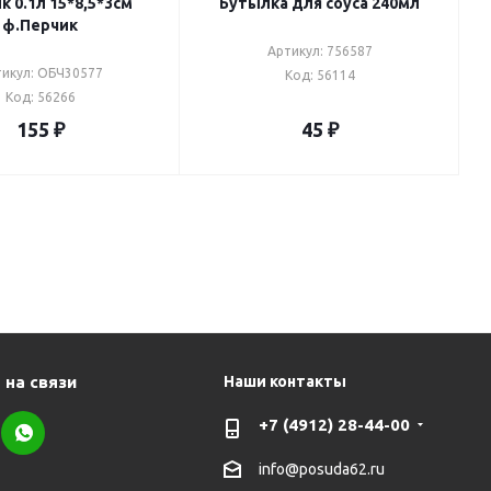
5*3см
Бутылка для соуса 240мл
ф.Перчик
Артикул: 756587
икул: ОБЧ30577
Код: 56114
Код: 56266
155
₽
45
₽
 на связи
Наши контакты
+7 (4912) 28-44-00
info@posuda62.ru