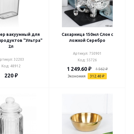
ер вакуумный для
Сахарница 150мл Слон с
продуктов "Ультра"
ложкой Серебро
2л
Артикул: 750901
ртикул: 32203
Код: 55726
Код: 48912
1 249.60
₽
1 562
₽
220
₽
Экономия
312.40
₽