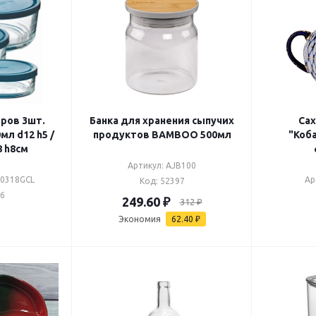
ров 3шт.
Банка для хранения сыпучих
Сах
мл d12 h5 /
продуктов BAMBOO 500мл
"Коб
8 h8см
Артикул: AJB100
E0318GCL
Ар
Код: 52397
36
249.60
₽
312
₽
Экономия
62.40
₽