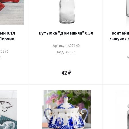
ый 0.1л
Бутылка "Домашняя" 0.5л
Контейн
5*3см ф.Перчик
сыпучих 
Артикул: s07140
30576
Код: 49896
А
61
42
₽