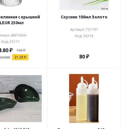
еклянная с крышкой
Соусник 100мл Золото
LEUR 250мл
Артикул: 751797
тикул: ABF100W
Код: 56318
Код: 35111
4.80
₽
106
₽
80
₽
номия
21.20
₽