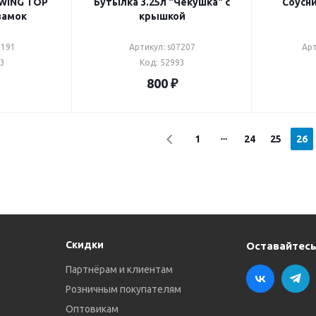
SWING TOP
Бутылка 3.25л "Чекушка" с
Соусник 0.1л 15*8,
замок
крышкой
7191
Артикул: s07207
Арт
43
Код: 52993
800
₽
1
24
25
26
Скидки
Оставайтесь
Партнёрам и клиентам
Розничным покупателям
Оптовикам