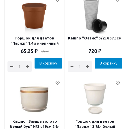
Горшок для цветов
Кашпо "Оазис" 5/25л 57.5см
"Париж" 1.4 л кирпичный
65.25
₽
720
₽
87
₽
В корзину
В корзину
Кашпо "Замша золото
Горшок для цветов
белый бук" №3 d19см 2.9л
"Париж" 3.75л белый