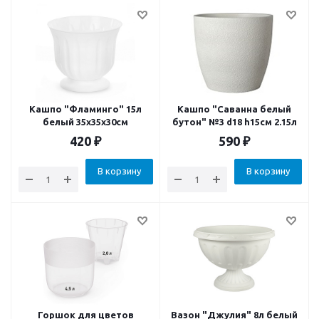
Кашпо "Фламинго" 15л
Кашпо "Саванна белый
белый 35х35х30см
бутон" №3 d18 h15см 2.15л
420
₽
590
₽
В корзину
В корзину
Горшок для цветов
Вазон "Джулия" 8л белый