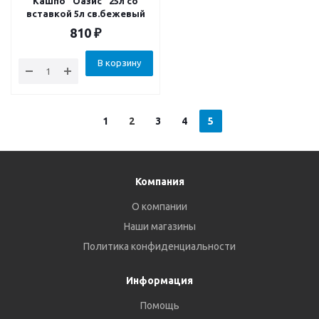
Кашпо "Оазис" 25л со
вставкой 5л св.бежевый
810
₽
В корзину
1
2
3
4
5
Компания
О компании
Наши магазины
Политика конфиденциальности
Информация
Помощь