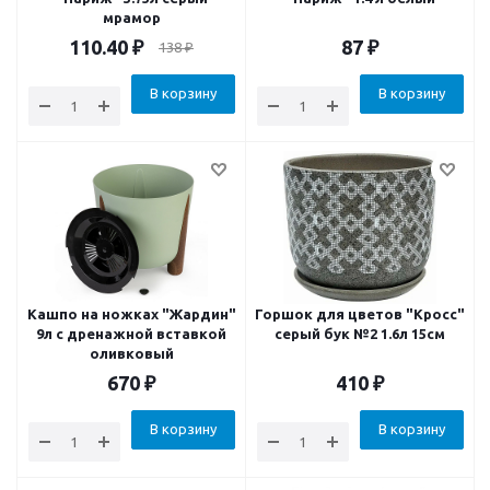
мрамор
110.40
₽
87
₽
138
₽
В корзину
В корзину
Кашпо на ножках "Жардин"
Горшок для цветов "Кросс"
9л с дренажной вставкой
серый бук №2 1.6л 15см
оливковый
670
₽
410
₽
В корзину
В корзину