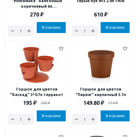
"Изюминка" балконный
серый бук №3 2.9л 19см
коричневый 6л
345х145х145мм
270
₽
610
₽
В корзину
В корзину
Горшок для цветов
Горшок для цветов
"Каскад" 3*0.7л терракот
"Париж" кирпичный 5.7л
195
₽
149.80
₽
260
₽
214
₽
В корзину
В корзину