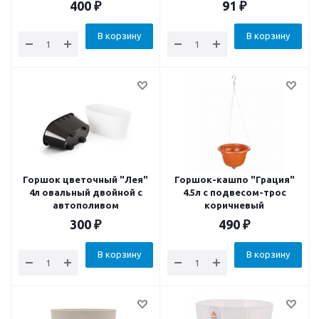
400
₽
91
₽
В корзину
В корзину
Горшок цветочный "Лея"
Горшок-кашпо "Грация"
4л овальный двойной с
4.5л с подвесом-трос
автополивом
коричневый
300
₽
490
₽
В корзину
В корзину