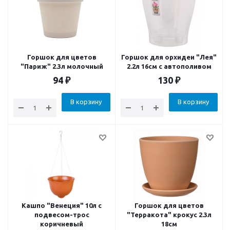
Горшок для цветов
Горшок для орхидеи "Лея"
"Париж" 2.3л молочный
2.2л 16cм с автополивом
94
₽
130
₽
В корзину
В корзину
Кашпо "Венеция" 10л с
Горшок для цветов
подвесом-трос
"Терракота" крокус 2.3л
коричневый
18см