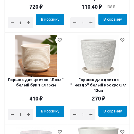
720
₽
110.40
₽
138
₽
В корзину
В корзину
Горшок для цветов "Лоза"
Горшок для цветов
белый бук 1.6л 15см
"Гнездо" белый крокус 0.7л
12см
410
₽
270
₽
В корзину
В корзину