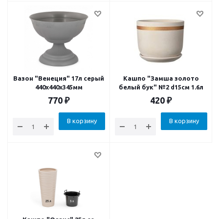
Вазон "Венеция" 17л серый
Кашпо "Замша золото
440х440х345мм
белый бук" №2 d15см 1.6л
770
₽
420
₽
В корзину
В корзину