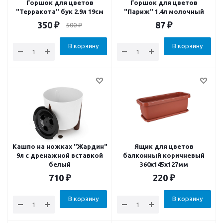
Горшок для цветов
Горшок для цветов
"Терракота" бук 2.9л 19см
"Париж" 1.4л молочный
350
₽
87
₽
500
₽
В корзину
В корзину
Кашпо на ножках "Жардин"
Ящик для цветов
9л с дренажной вставкой
балконный коричневый
белый
360х145х127мм
710
₽
220
₽
В корзину
В корзину