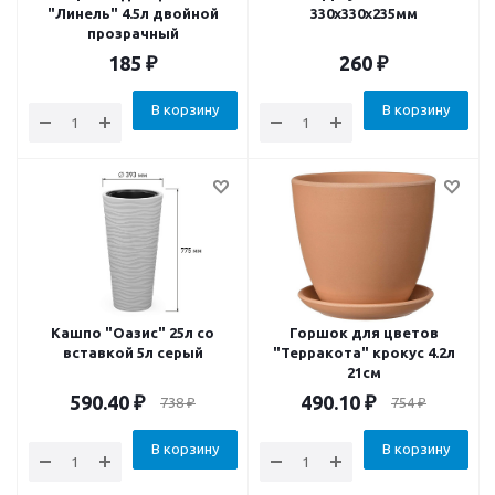
"Линель" 4.5л двойной
330х330х235мм
прозрачный
185
₽
260
₽
В корзину
В корзину
Кашпо "Оазис" 25л со
Горшок для цветов
вставкой 5л серый
"Терракота" крокус 4.2л
21см
590.40
₽
490.10
₽
738
₽
754
₽
В корзину
В корзину