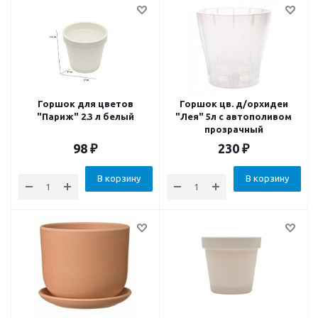
Горшок для цветов
Горшок цв. д/орхидеи
"Париж" 2.3 л белый
"Лея" 5л с автополивом
прозрачный
98
₽
230
₽
В корзину
В корзину