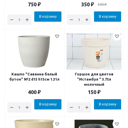
750
₽
350
₽
500
₽
В корзину
В корзину
Кашпо "Саванна белый
Горшок для цветов
бутон" №2 d15 h13см 1.31л
"Истамбул " 3.75л
молочный
400
₽
150
₽
В корзину
В корзину