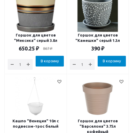
Горшок для цветов
Горшок для цветов
"Мексика" серый 3.8л
"Камешки" серый 1.3л
650.25
₽
390
₽
867
₽
В корзину
В корзину
Кашпо "Венеция" 10л с
Горшок для цветов
подвесом-трос белый
"Барселона" 3.75л
кофейный