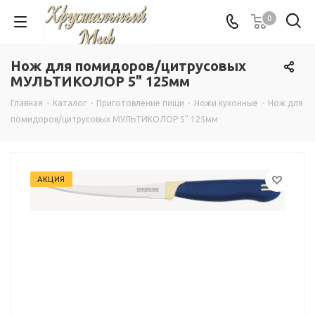
0
Нож для помидоров/цитрусовых
МУЛЬТИКОЛОР 5" 125мм
Главная
-
Каталог
-
Приготовление пищи
-
Ножи кухонные
-
Нож для
помидоров/цитрусовых МУЛЬТИКОЛОР 5" 125мм
АКЦИЯ