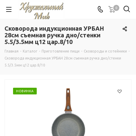
0
Сковорода индукционная УРБАН
28см съемная ручка дно/стенки
5.5/3.5мм ц12 цар.8/10
Главная
-
Каталог
-
Приготовление пищи
-
Сковороды и сотейники
-
Сковорода индукционная УРБАН 28см съемная ручка дно/стенки
5.5/3.5мм ц12 цар.8/10
НОВИНКА