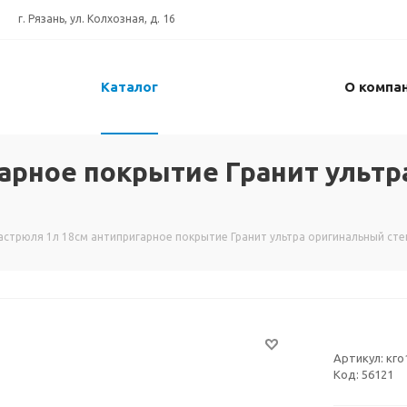
г. Рязань, ул. Колхозная, д. 16
Каталог
О компа
арное покрытие Гранит ульт
астрюля 1л 18см антипригарное покрытие Гранит ультра оригинальный ст
Артикул:
кго
Код:
56121