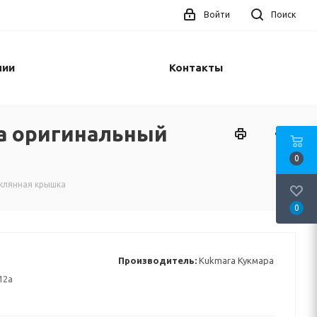
Войти
Поиск
нии
Контакты
ра оригинальный
0
еклянная крышка
0
Производитель:
Kukmara Кукмара
12а