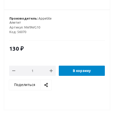
Производитель:
Appetite
Апетит
Артикул:
NW9WG10
Код:
56070
130
₽
В корзину
Поделиться