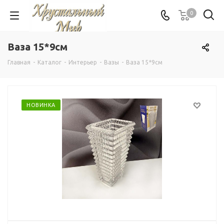
0
Ваза 15*9см
Главная
-
Каталог
-
Интерьер
-
Вазы
-
Ваза 15*9см
НОВИНКА