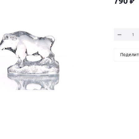
790
₽
Поделит