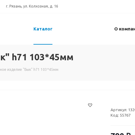
г. Рязань, ул. Колхозная, д. 16
Каталог
О компа
к" h71 103*45мм
ное изделие "Бык" h71 103*45мм
Артикул:
132
Код:
55767