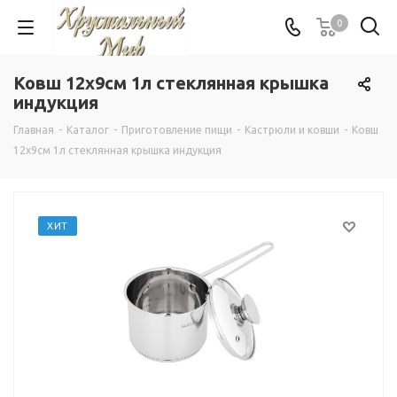
0
Ковш 12х9см 1л стеклянная крышка
индукция
Главная
-
Каталог
-
Приготовление пищи
-
Кастрюли и ковши
-
Ковш
12х9см 1л стеклянная крышка индукция
ХИТ