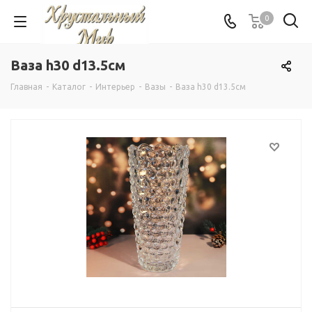
0
Ваза h30 d13.5см
Главная
-
Каталог
-
Интерьер
-
Вазы
-
Ваза h30 d13.5см