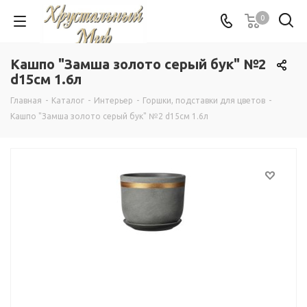
0
Кашпо "Замша золото серый бук" №2
d15см 1.6л
Главная
-
Каталог
-
Интерьер
-
Горшки, подставки для цветов
-
Кашпо "Замша золото серый бук" №2 d15см 1.6л